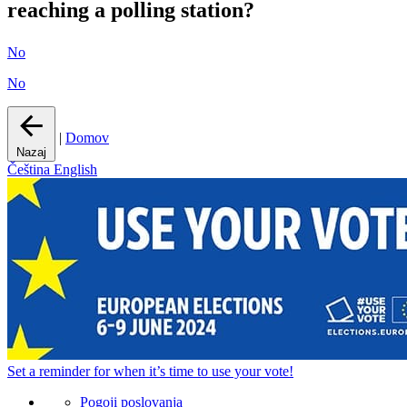
reaching a polling station?
No
No
|
Domov
Nazaj
Čeština
English
Set a
reminder
for when it’s time to use your vote!
Pogoji poslovanja