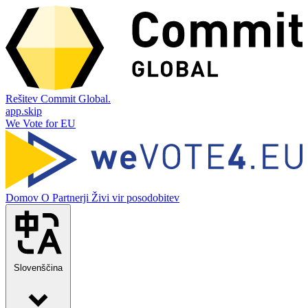
Rešitev Commit Global.
app.skip
We Vote for EU
Domov
O
Partnerji
Živi vir posodobitev
Slovenščina