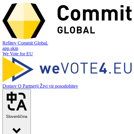
Rešitev Commit Global.
app.skip
We Vote for EU
Domov
O
Partnerji
Živi vir posodobitev
Slovenščina