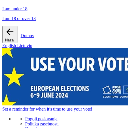
I am under 18
I am 18 or over 18
|
Domov
Nazaj
English
Lietuvių
Set a
reminder
for when it’s time to use your vote!
Pogoji poslovanja
Politika zasebnosti