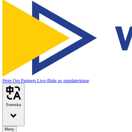
Hem
Om
Partners
Live-flöde av uppdateringar
Svenska
Meny