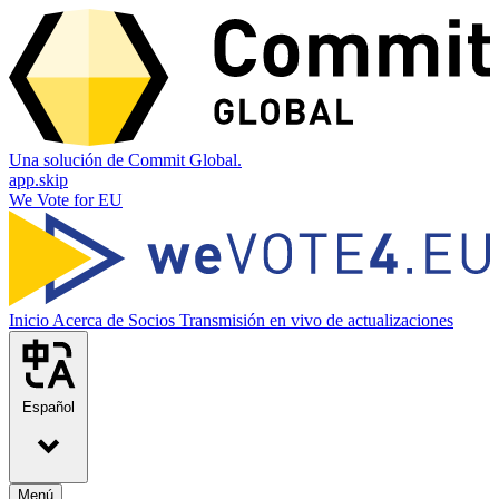
Una solución de Commit Global.
app.skip
We Vote for EU
Inicio
Acerca de
Socios
Transmisión en vivo de actualizaciones
Español
Menú