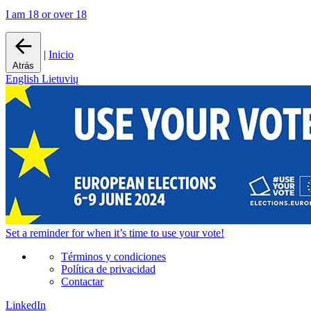
I am 18 or over 18
|
Inicio
Atrás
English
Lietuvių
Set a
reminder
for when it’s time to use your vote!
Términos y condiciones
Política de privacidad
Contactar
LinkedIn