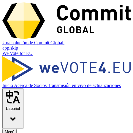
Una solución de Commit Global.
app.skip
We Vote for EU
Inicio
Acerca de
Socios
Transmisión en vivo de actualizaciones
Español
Menú