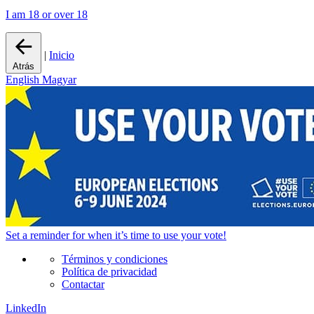
I am 18 or over 18
|
Inicio
Atrás
English
Magyar
Set a
reminder
for when it’s time to use your vote!
Términos y condiciones
Política de privacidad
Contactar
LinkedIn