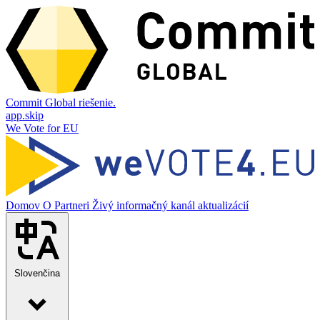
Commit Global riešenie.
app.skip
We Vote for EU
Domov
O
Partneri
Živý informačný kanál aktualizácií
Slovenčina