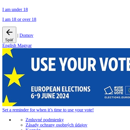
I am under 18
I am 18 or over 18
|
Domov
Späť
English
Magyar
Set a
reminder
for when it’s time to use your vote!
Zmluvné podmienky
Zásady ochrany osobných údajov