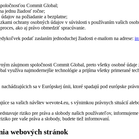
 spoločnosťou Commit Global;
na jednu žiadosť ročne;
údajov na požiadanie a bezplatne;
otázkami ochrany osobných údajov v súvislosti s používaním vašich oso
proces, ako aj právo obmedziť spracúvanie.
edykoľvek podať zaslaním jednoduchej žiadosti e-mailom na adrese:
i
vným záujmom spoločnosti Commit Global, preto všetky osobné údaje z
 využíva najmodernejšie technológie a prijíma všetky primerané tech
h nachádzajúcich sa v Európskej únii, ktoré spadajú pod európske prá
ajúce sa vašich návštev wevote4.eu, s výnimkou právnych situácií al
predstavuje riziko pre práva a slobody našich používateľov, informuj
ziko pre vaše práva a slobody, budete tiež informovaní.
nia webových stránok