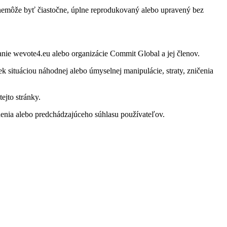
e nemôže byť čiastočne, úplne reprodukovaný alebo upravený bez
anie wevote4.eu alebo organizácie Commit Global a jej členov.
 situáciou náhodnej alebo úmyselnej manipulácie, straty, zničenia
jto stránky.
nia alebo predchádzajúceho súhlasu používateľov.