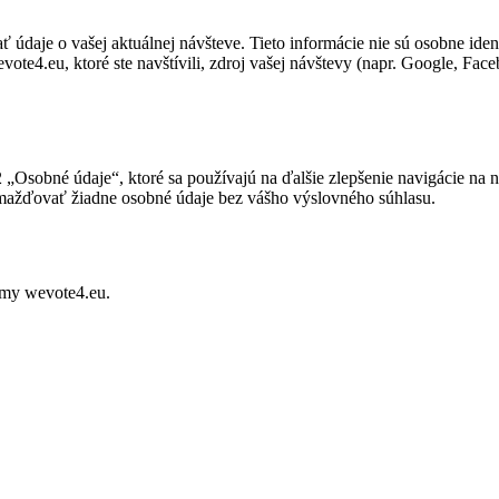
daje o vašej aktuálnej návšteve. Tieto informácie nie sú osobne ide
vote4.eu, ktoré ste navštívili, zdroj vašej návštevy (napr. Google, Face
„Osobné údaje“, ktoré sa používajú na ďalšie zlepšenie navigácie na 
mažďovať žiadne osobné údaje bez vášho výslovného súhlasu.
rmy wevote4.eu.