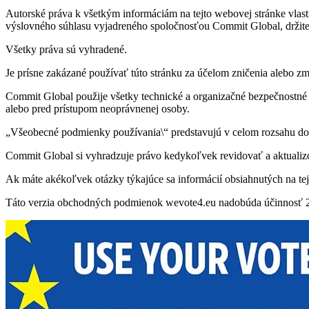
Autorské práva k všetkým informáciám na tejto webovej stránke vlast
výslovného súhlasu vyjadreného spoločnosťou Commit Global, držite
Všetky práva sú vyhradené.
Je prísne zakázané používať túto stránku za účelom zničenia alebo z
Commit Global použije všetky technické a organizačné bezpečnostné o
alebo pred prístupom neoprávnenej osoby.
„Všeobecné podmienky používania\“ predstavujú v celom rozsahu doh
Commit Global si vyhradzuje právo kedykoľvek revidovať a aktuali
Ak máte akékoľvek otázky týkajúce sa informácií obsiahnutých na tej
Táto verzia obchodných podmienok wevote4.eu nadobúda účinnosť 2