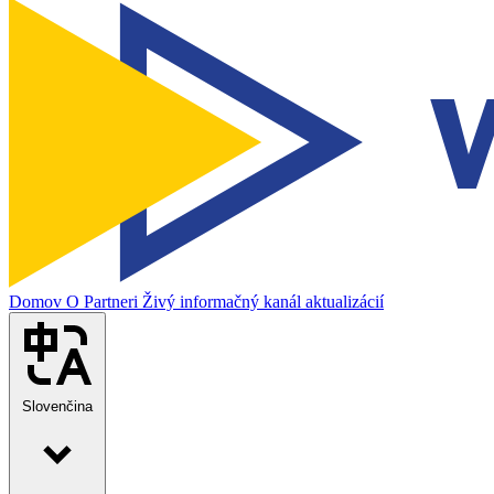
Domov
O
Partneri
Živý informačný kanál aktualizácií
Slovenčina