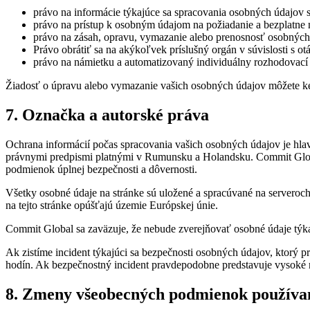
právo na informácie týkajúce sa spracovania osobných údajov
právo na prístup k osobným údajom na požiadanie a bezplatne 
právo na zásah, opravu, vymazanie alebo prenosnosť osobných 
Právo obrátiť sa na akýkoľvek príslušný orgán v súvislosti s 
právo na námietku a automatizovaný individuálny rozhodovací 
Žiadosť o úpravu alebo vymazanie vašich osobných údajov môžete k
7. Označka a autorské práva
Ochrana informácií počas spracovania vašich osobných údajov je hla
právnymi predpismi platnými v Rumunsku a Holandsku. Commit Global
podmienok úplnej bezpečnosti a dôvernosti.
Všetky osobné údaje na stránke sú uložené a spracúvané na serveroc
na tejto stránke opúšťajú územie Európskej únie.
Commit Global sa zaväzuje, že nebude zverejňovať osobné údaje týk
Ak zistíme incident týkajúci sa bezpečnosti osobných údajov, ktorý 
hodín. Ak bezpečnostný incident pravdepodobne predstavuje vysoké ri
8. Zmeny všeobecných podmienok používa