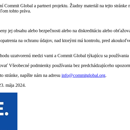
ní Commit Global a partneri projektu. Žiadny materiál na tejto stránk
ľom tohto práva.
meny jej obsahu alebo bezpečnosti alebo na diskreditáciu alebo obťažov
patrenia na ochranu údajov, nad ktorými má kontrolu, pred akoukoľvek
odu uzatvorenú medzi vami a Commit Global týkajúcu sa používania te
zovať Všeobecné podmienky používania bez predchádzajúceho upozorne
to stránke, napíšte nám na adresu
info@commitglobal.org
.
3. mája 2024.