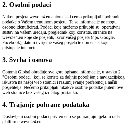
2. Osobni podaci
Nakon posjeta wevote4.eu automatski ćemo prikupljati i pohraniti
podatke o Vašem trenutnom posjetu. Te se informacije ne mogu
osobno identificirati. Podaci koje možemo prikupiti su: operativni
sustav na vašem uređaju, preglednik koji koristite, stranice na
wevote4.eu koje ste posjetili, izvor vašeg posjeta (npr. Google,
Facebook), datum i vrijeme vašeg posjeta te domena s koje
pristupate internetu.
3. Svrha i osnova
Commit Global obrađuje sve gore opisane informacije, u stavku 2.
"Osobni podaci" koji se koriste za daljnje poboljšanje navigacijskog
iskustva na našoj web stranici i razumijevanje preferencija naših
posjetitelja. Nećemo prikupljati nikakve osobne podatke putem ove
web stranice bez vašeg izričitog pristanka.
4. Trajanje pohrane podataka
Dostavljeni osobni podaci privremeno se pohranjuju tijekom rada
platforme wevote4.eu.