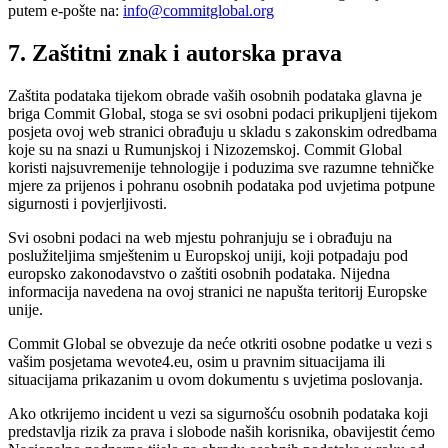
putem e-pošte na:
info@commitglobal.org
7. Zaštitni znak i autorska prava
Zaštita podataka tijekom obrade vaših osobnih podataka glavna je
briga Commit Global, stoga se svi osobni podaci prikupljeni tijekom
posjeta ovoj web stranici obrađuju u skladu s zakonskim odredbama
koje su na snazi u Rumunjskoj i Nizozemskoj. Commit Global
koristi najsuvremenije tehnologije i poduzima sve razumne tehničke
mjere za prijenos i pohranu osobnih podataka pod uvjetima potpune
sigurnosti i povjerljivosti.
Svi osobni podaci na web mjestu pohranjuju se i obrađuju na
poslužiteljima smještenim u Europskoj uniji, koji potpadaju pod
europsko zakonodavstvo o zaštiti osobnih podataka. Nijedna
informacija navedena na ovoj stranici ne napušta teritorij Europske
unije.
Commit Global se obvezuje da neće otkriti osobne podatke u vezi s
vašim posjetama wevote4.eu, osim u pravnim situacijama ili
situacijama prikazanim u ovom dokumentu s uvjetima poslovanja.
Ako otkrijemo incident u vezi sa sigurnošću osobnih podataka koji
predstavlja rizik za prava i slobode naših korisnika, obavijestit ćemo