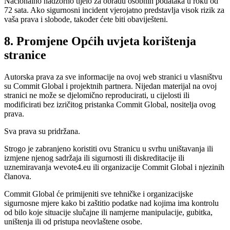
Nacionalno nadzorno tijelo za obradu osobnih podataka u roku od
72 sata. Ako sigurnosni incident vjerojatno predstavlja visok rizik za
vaša prava i slobode, također ćete biti obaviješteni.
8. Promjene Općih uvjeta korištenja
stranice
Autorska prava za sve informacije na ovoj web stranici u vlasništvu
su Commit Global i projektnih partnera. Nijedan materijal na ovoj
stranici ne može se djelomično reproducirati, u cijelosti ili
modificirati bez izričitog pristanka Commit Global, nositelja ovog
prava.
Sva prava su pridržana.
Strogo je zabranjeno koristiti ovu Stranicu u svrhu uništavanja ili
izmjene njenog sadržaja ili sigurnosti ili diskreditacije ili
uznemiravanja wevote4.eu ili organizacije Commit Global i njezinih
članova.
Commit Global će primijeniti sve tehničke i organizacijske
sigurnosne mjere kako bi zaštitio podatke nad kojima ima kontrolu
od bilo koje situacije slučajne ili namjerne manipulacije, gubitka,
uništenja ili od pristupa neovlaštene osobe.