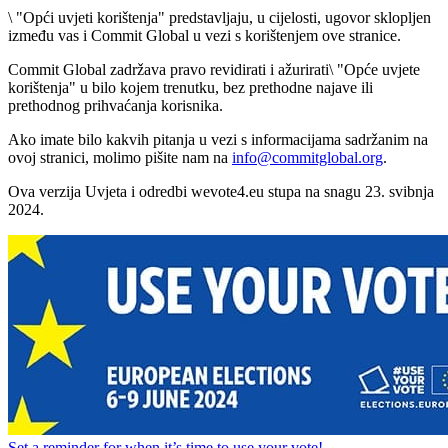
\ "Opći uvjeti korištenja" predstavljaju, u cijelosti, ugovor sklopljen
između vas i Commit Global u vezi s korištenjem ove stranice.
Commit Global zadržava pravo revidirati i ažurirati\ "Opće uvjete
korištenja" u bilo kojem trenutku, bez prethodne najave ili
prethodnog prihvaćanja korisnika.
Ako imate bilo kakvih pitanja u vezi s informacijama sadržanim na
ovoj stranici, molimo pišite nam na
info@commitglobal.org
.
Ova verzija Uvjeta i odredbi wevote4.eu stupa na snagu 23. svibnja
2024.
Set a
reminder
for when it’s time to use your vote!