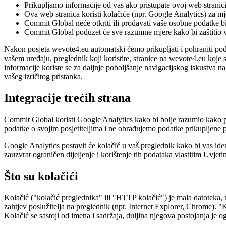
Prikupljamo informacije od vas ako pristupate ovoj web strani
Ova web stranica koristi kolačiće (npr. Google Analytics) za mje
Commit Global neće otkriti ili prodavati vaše osobne podatke bil
Commit Global poduzet će sve razumne mjere kako bi zaštitio va
Nakon posjeta wevote4.eu automatski ćemo prikupljati i pohraniti pod
vašem uređaju, preglednik koji koristite, stranice na wevote4.eu koje 
informacije koriste se za daljnje poboljšanje navigacijskog iskustva n
vašeg izričitog pristanka.
Integracije trećih strana
Commit Global koristi Google Analytics kako bi bolje razumio kako po
podatke o svojim posjetiteljima i ne obrađujemo podatke prikupljene
Google Analytics postavit će kolačić u vaš preglednik kako bi vas ident
zauzvrat ograničen dijeljenje i korištenje tih podataka vlastitim Uvje
Što su kolačići
Kolačić ("kolačić preglednika" ili "HTTP kolačić") je mala datoteka, niz
zahtjev poslužitelja na preglednik (npr. Internet Explorer, Chrome). "
Kolačić se sastoji od imena i sadržaja, duljina njegova postojanja je 