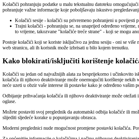
Kolačići pohranjuju podatke u malu tekstualnu datoteku omogućujući w
pohranjuje važne informacije koje poboljšavaju iskustvo pregledavanja (
Kolačići sesije - kolačići su privremeno pohranjeni u povijesti 
Trajni kolačići - pohranjuju se, na unaprijed određeno vrijeme, 
to vrijeme, takozvane "kolačiće treće strane" - koji se mogu ano
Postoje kolačići koji se koriste isključivo za jednu sesiju - oni se viš
web stranicu, ali ih korisnik može izbrisati u bilo kojem trenutku.
Kako blokirati/isključiti korištenje kolačić
Kolačići su jedan od najvažnijih alata za besprijekorno i učinkovito i
kolačića ili njihovo deaktiviranje može onemogućiti korištenje nekih we
neće uzeti u obzir vaše interese ili postavke kako je određeno vašim
Odbijanje prihvaćanja kolačića ili njihovo deaktiviranje može otežati i
oglase.
Možete postaviti svoj preglednik da automatski odbija kolačiće ili mo
slijediti sljedeće korake u popunjavanju obrasca.
Moderni preglednici nude mogućnost promjene postavki kolačića. Posta
Za općenitije informacije o kolačićima i načinu njihovog deaktiviranja