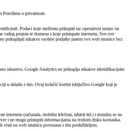
m Pravilima o privatnosti.
ificirati. Podaci koje možemo prikupiti su: operativni sustav na
me vašeg posjeta te domena s koje pristupate internetu. Sve ove
ećemo prikupljati nikakve osobne podatke putem ove web stranice bez
no iskustvo. Google Analytics ne prikuplja nikakve identifikacijske
iji u skladu s tim. Ovaj kolačić koristi isključivo Google koji je
nternetu (računala, mobilni telefoni, tableti itd.) i instalira se na
ftver i ne mogu pristupiti informacijama na tvrdom disku korisnika.
ik vrati na web stranicu povezanu s tim poslužiteljem.