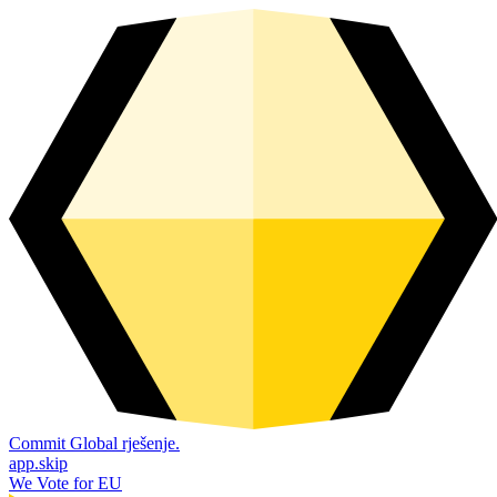
Commit Global rješenje.
app.skip
We Vote for EU