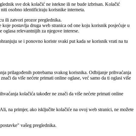
ednik sve dok kolačić ne istekne ili ne bude izbrisan. Kolačić
iti osobno identificiraju korisnike interneta.
u ili zatvori prozor preglednika.
ne koje postavlja druga web stranica od one koju korisnik posjećuje u
 oglasa relevantnijih za njegove interese.
pohranjuju se i ponovno koriste svaki put kada se korisnik vrati na tu
avanja prilagođenih potrebama svakog korisnika. Odbijanje prihvaćanja
znači da više nećete primati online oglase, već samo da ti oglasi više
rihvaćanja kolačića također ne znači da više nećete primati online
i, na primjer, ako isključite kolačiće na ovoj web stranici, ne možete
"postavke" vašeg preglednika.