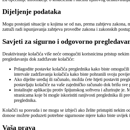
Dijeljenje podataka
Mogu postojati situacije u kojima se od nas, prema zahtjevu zakona, m
zatraži radi ispunjavanja zahtjeva provedbe zakona i zakonskih postupak
Savjeti za sigurno i odgovorno pregledava
Deaktiviranje kolačića više neće omogućiti korisnicima pristup neki
pregledavanju dok zadržavate kolačiće:
Prilagodite postavke kolačića preglednika kako biste omogućili 
intervale zadržavanja kolačića kako biste pohranili svoju povij
Ako dijelite uređaj ili računalo, možda ćete htjeti postaviti pr
postavljaju kolačiće na vaše zajedničko računalo dok brišu sve 
instalirajte aplikaciju protiv špijunskog softvera i ažurirajte j
stranicama koje bi mogle iskoristiti ranjivosti preglednika ili p
preglednika.
Kolačići su posvuda i ne mogu se izbjeći ako želite pristupiti nekim o
donose možete poduzeti potrebne sigurnosne mjere kako biste uvijek i
Vaša prava