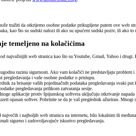
ože tražiti da otkrijemo osobne podatke prikupljene putem ove web stra
a, kao što su sudski nalozi ili ako su upućeni sudski poziv, ili ako to mo
nje temeljeno na kolačićima
m od najvažnijih web stranica kao što su Youtube, Gmail, Yahoo i drug
ugodnu razinu sigurnosti. Ako vam kolačići ne predstavljaju problem i vi
est pregledavanja i vaše osobne podatke o pristupu.
eglednik za brisanje vaših pojedinačnih podataka pregledavanja svaki pu
podatke pregledavanja prilikom zatvaranja sesije.
e. Mnoge aplikacije protiv špijunskog softvera uključuju otkrivanje napa
reuzeti opasan softver. Pobrinite se da je vaš preglednik ažuriran. Mnogi 
d najvećih i najboljih web stranica na internetu, bilo lokalnim ili među
mali sigurno i zadovoljavajuće iskustvo pregledavanja.