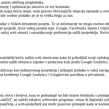
ci putem običnog preglednika.
renje i optimizaciju iskustva za sve korisnike.
o kojoj trećoj strani, osim pravno obvezujućih situacija opisanih u ovi
še osobne podatke jer je to velika briga za nas.
atke o Vašem trenutnom posjetu. Te se informacije ne mogu osobno ident
ste posjetili, izvor vašeg posjeta (npr. Google, Facebook), datum i vrije
a našoj web stranici i razumijevanje preferencija naših posjetitelja. N
sjetitelji kreću našim web stranicama kako bi poboljšali svoje cjelokup
 putem naših obrazaca zajedno s podacima koje pruža Google Analytics.
ificirao kao jedinstvenog posjetitelja i prikupio podatke o vašoj navigac
tima korištenja Google Analytics i Googleovim pravilima o privatnosti.
 slova i brojeva, koja se pohranjuje na bilo kojem terminalu s pristupom i
Kolačići" ne sadrže nikakve softverske programe, viruse ili špijunski so
ograničena, a web-poslužitelj mu može ponovno pristupiti kada se korisn