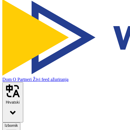
Dom
O
Partneri
Živi feed ažuriranja
Hrvatski
Izbornik