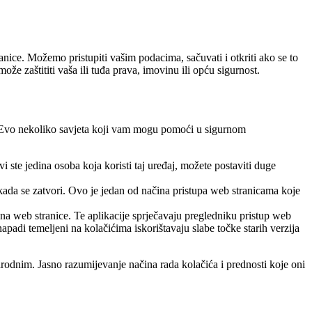
nice. Možemo pristupiti vašim podacima, sačuvati i otkriti ako se to
že zaštititi vaša ili tuđa prava, imovinu ili opću sigurnost.
i. Evo nekoliko savjeta koji vam mogu pomoći u sigurnom
 ste jedina osoba koja koristi taj uređaj, možete postaviti duge
t kada se zatvori. Ovo je jedan od načina pristupa web stranicama koje
da na web stranice. Te aplikacije sprječavaju pregledniku pristup web
napadi temeljeni na kolačićima iskorištavaju slabe točke starih verzija
narodnim. Jasno razumijevanje načina rada kolačića i prednosti koje oni