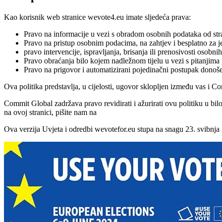
Kao korisnik web stranice wevote4.eu imate sljedeća prava:
Pravo na informacije u vezi s obradom osobnih podataka od st
Pravo na pristup osobnim podacima, na zahtjev i besplatno za j
pravo intervencije, ispravljanja, brisanja ili prenosivosti osobni
Pravo obraćanja bilo kojem nadležnom tijelu u vezi s pitanjima
Pravo na prigovor i automatizirani pojedinačni postupak donoše
Ova politika predstavlja, u cijelosti, ugovor sklopljen između vas i C
Commit Global zadržava pravo revidirati i ažurirati ovu politiku u bi
na ovoj stranici, pišite nam na
Ova verzija Uvjeta i odredbi wevotefor.eu stupa na snagu 23. svibnja