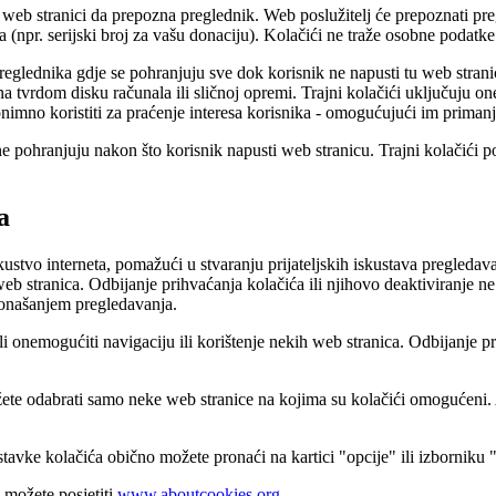
eb stranici da prepozna preglednik. Web poslužitelj će prepoznati pregl
npr. serijski broj za vašu donaciju). Kolačići ne traže osobne podatke n
preglednika gdje se pohranjuju sve dok korisnik ne napusti tu web stranic
na tvrdom disku računala ili sličnoj opremi. Trajni kolačići uključuju o
nimno koristiti za praćenje interesa korisnika - omogućujući im primanje
e ne pohranjuju nakon što korisnik napusti web stranicu. Trajni kolačići 
a
skustvo interneta, pomažući u stvaranju prijateljskih iskustava pregled
b stranica. Odbijanje prihvaćanja kolačića ili njihovo deaktiviranje ne 
 ponašanjem pregledavanja.
li onemogućiti navigaciju ili korištenje nekih web stranica. Odbijanje p
žete odabrati samo neke web stranice na kojima su kolačići omogućeni. Al
vke kolačića obično možete pronaći na kartici "opcije" ili izborniku 
 možete posjetiti
www.aboutcookies.org
.