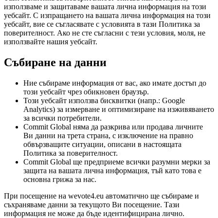
използваме и защитаваме вашата лична информация на този
уебсайт. С изпращането на вашата лична информация на този
уебсайт, вие се съгласявате с условията в тази Политика за
поверителност. Ако не сте съгласни с тези условия, моля, не
използвайте нашия уебсайт.
Събиране на данни
Ние събираме информация от вас, ако имате достъп до
този уебсайт чрез обикновен браузър.
Този уебсайт използва бисквитки (напр.: Google
Analytics) за измерване и оптимизиране на изживяването
за всички потребители.
Commit Global няма да разкрива или продава личните
Ви данни на трета страна, с изключение на правно
обвързващите ситуации, описани в настоящата
Политика за поверителност.
Commit Global ще предприеме всички разумни мерки за
защита на вашата лична информация, тъй като това е
основна грижа за нас.
При посещение на wevote4.eu автоматично ще събираме и
съхраняваме данни за текущото Ви посещение. Тази
информация не може да бъде идентифицирана лично.