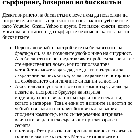
сърфиране, базирано на бисквитки
Деактивирането на бисквитките вече няма да позволява на
потребителите достъп до някои от най-важните уебсайтове
като Youtube, Gmail, Yahoo и други. Ето някои съвети, които
могат да ви помогнат да сърфирате безопасно, като запазите
бисквитките:
Персонализирайте настройките на бисквитките на
браузъра си, за да позволите удобно ниво на сигурност.
Ако бисквитките не представляват проблем за вас и вие
сте единственият човек, който използва това
устройство, можете да зададете дълги интервали за
съхранение на бисквитки, за да съхранявате историята
на сърфирането си и личните си данни за достъп.
Ако споделяте устройството или компютъра, може да
искате да настроите браузъра да изтрива
индивидуалните ви данни за сърфиране всеки път,
когато е затворен. Това е един от начините за достъп до
уебсайтове, които поставят бисквитки на вашия
споделен компютър, като същевременно изтривате
всичките ви данни за сърфиране при затваряне на
сесията.
инсталирайте приложение против шпионски софтуер и
го поддържайте актуално. Много антишпионски