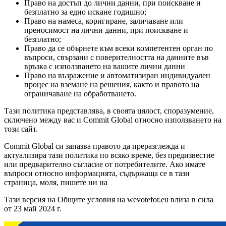
Право на достъп до лични данни, при поискване и
безплатно за едно искане годишно;
Право на намеса, коригиране, заличаване или
преносимост на лични данни, при поискване и
безплатно;
Право да се обърнете към всеки компетентен орган по
въпроси, свързани с поверителността на данните във
връзка с използването на вашите лични данни
Право на възражение и автоматизиран индивидуален
процес на вземане на решения, както и правото на
ограничаване на обработването.
Тази политика представлява, в своята цялост, споразумение,
сключено между вас и Commit Global относно използването на
този сайт.
Commit Global си запазва правото да преразглежда и
актуализира тази политика по всяко време, без предизвестие
или предварително съгласие от потребителите. Ако имате
въпроси относно информацията, съдържаща се в тази
страница, моля, пишете ни на
Тази версия на Общите условия на wevotefor.eu влиза в сила
от 23 май 2024 г.