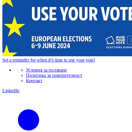
Set a
reminder
for when it’s time to use your vote!
Условия за ползване
Политика за поверителност
Контакт
LinkedIn