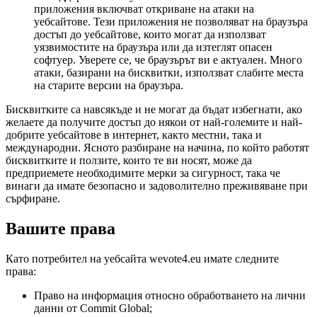
приложения включват откриване на атаки на
уебсайтове. Тези приложения не позволяват на браузъра
достъп до уебсайтове, които могат да използват
уязвимостите на браузъра или да изтеглят опасен
софтуер. Уверете се, че браузърът ви е актуален. Много
атаки, базирани на бисквитки, използват слабите места
на старите версии на браузъра.
Бисквитките са навсякъде и не могат да бъдат избегнати, ако
желаете да получите достъп до някои от най-големите и най-
добрите уебсайтове в интернет, както местни, така и
международни. Ясното разбиране на начина, по който работят
бисквитките и ползите, които те ви носят, може да
предприемете необходимите мерки за сигурност, така че
винаги да имате безопасно и задоволително преживяване при
сърфиране.
Вашите права
Като потребител на уебсайта wevote4.eu имате следните
права:
Право на информация относно обработването на лични
данни от Commit Global;