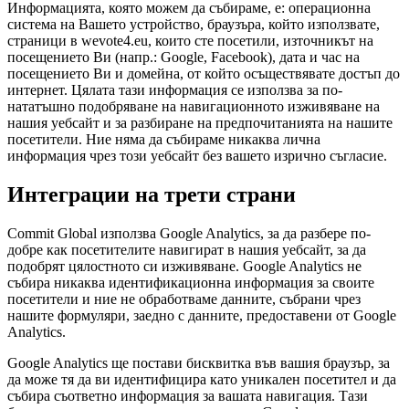
Информацията, която можем да събираме, е: операционна
система на Вашето устройство, браузъра, който използвате,
страници в wevote4.eu, които сте посетили, източникът на
посещението Ви (напр.: Google, Facebook), дата и час на
посещението Ви и домейна, от който осъществявате достъп до
интернет. Цялата тази информация се използва за по-
нататъшно подобряване на навигационното изживяване на
нашия уебсайт и за разбиране на предпочитанията на нашите
посетители. Ние няма да събираме никаква лична
информация чрез този уебсайт без вашето изрично съгласие.
Интеграции на трети страни
Commit Global използва Google Analytics, за да разбере по-
добре как посетителите навигират в нашия уебсайт, за да
подобрят цялостното си изживяване. Google Analytics не
събира никаква идентификационна информация за своите
посетители и ние не обработваме данните, събрани чрез
нашите формуляри, заедно с данните, предоставени от Google
Analytics.
Google Analytics ще постави бисквитка във вашия браузър, за
да може тя да ви идентифицира като уникален посетител и да
събира съответно информация за вашата навигация. Тази