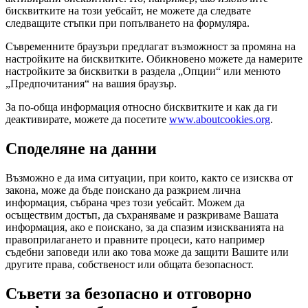
бисквитките на този уебсайт, не можете да следвате
следващите стъпки при попълването на формуляра.
Съвременните браузъри предлагат възможност за промяна на
настройките на бисквитките. Обикновено можете да намерите
настройките за бисквитки в раздела „Опции“ или менюто
„Предпочитания“ на вашия браузър.
За по-обща информация относно бисквитките и как да ги
деактивирате, можете да посетите
www.aboutcookies.org
.
Споделяне на данни
Възможно е да има ситуации, при които, както се изисква от
закона, може да бъде поискано да разкрием лична
информация, събрана чрез този уебсайт. Можем да
осъществим достъп, да съхраняваме и разкриваме Вашата
информация, ако е поискано, за да спазим изискванията на
правоприлагането и правните процеси, като например
съдебни заповеди или ако това може да защити Вашите или
другите права, собственост или общата безопасност.
Съвети за безопасно и отговорно