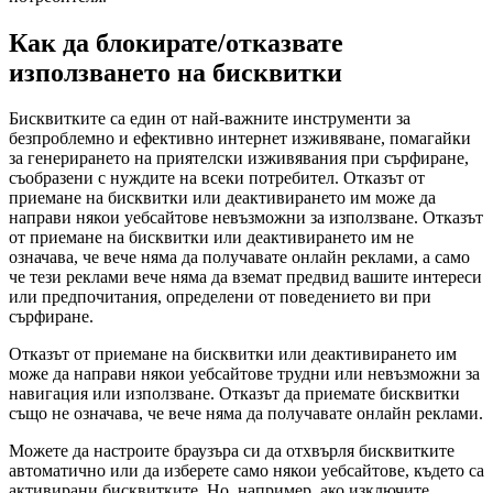
Как да блокирате/отказвате
използването на бисквитки
Бисквитките са един от най-важните инструменти за
безпроблемно и ефективно интернет изживяване, помагайки
за генерирането на приятелски изживявания при сърфиране,
съобразени с нуждите на всеки потребител. Отказът от
приемане на бисквитки или деактивирането им може да
направи някои уебсайтове невъзможни за използване. Отказът
от приемане на бисквитки или деактивирането им не
означава, че вече няма да получавате онлайн реклами, а само
че тези реклами вече няма да вземат предвид вашите интереси
или предпочитания, определени от поведението ви при
сърфиране.
Отказът от приемане на бисквитки или деактивирането им
може да направи някои уебсайтове трудни или невъзможни за
навигация или използване. Отказът да приемате бисквитки
също не означава, че вече няма да получавате онлайн реклами.
Можете да настроите браузъра си да отхвърля бисквитките
автоматично или да изберете само някои уебсайтове, където са
активирани бисквитките. Но, например, ако изключите