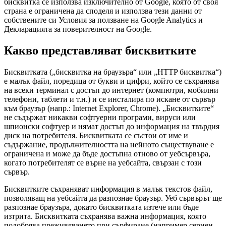
бисквитка се използва изключително от Google, която от своя
страна е ограничена да споделя и използва тези данни от
собствените си Условия за ползване на Google Analytics и
Декларацията за поверителност на Google.
Какво представляват бисквитките
Бисквитката („бисквитка на браузъра“ или „HTTP бисквитка“)
е малък файл, поредица от букви и цифри, който се съхранява
на всеки терминал с достъп до интернет (компютри, мобилни
телефони, таблети и т.н.) и се инсталира по искане от сървър
към браузър (напр.: Internet Explorer, Chrome). „Бисквитките“
не съдържат никакви софтуерни програми, вируси или
шпионски софтуер и нямат достъп до информация на твърдия
диск на потребителя. Бисквитката се състои от име и
съдържание, продължителността на нейното съществуване е
ограничена и може да бъде достъпна отново от уебсървъра,
когато потребителят се върне на уебсайта, свързан с този
сървър.
Бисквитките съхраняват информация в малък текстов файл,
позволяващ на уебсайта да разпознае браузър. Уеб сървърът ще
разпознае браузъра, докато бисквитката изтече или бъде
изтрита. Бисквитката съхранява важна информация, която
подобрява преживяването при сърфиране (например сериен