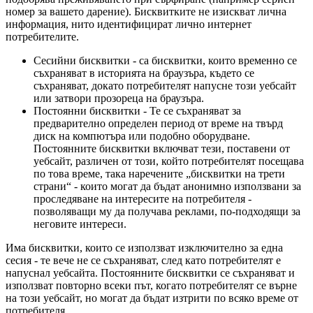
номер за вашето дарение). Бисквитките не изискват лична
информация, нито идентифицират лично интернет
потребителите.
Сесийни бисквитки - са бисквитки, които временно се
съхраняват в историята на браузъра, където се
съхраняват, докато потребителят напусне този уебсайт
или затвори прозореца на браузъра.
Постоянни бисквитки - Те се съхраняват за
предварително определен период от време на твърд
диск на компютъра или подобно оборудване.
Постоянните бисквитки включват тези, поставени от
уебсайт, различен от този, който потребителят посещава
по това време, така наречените „бисквитки на трети
страни“ - които могат да бъдат анонимно използвани за
проследяване на интересите на потребителя -
позволяващи му да получава реклами, по-подходящи за
неговите интереси.
Има бисквитки, които се използват изключително за една
сесия - те вече не се съхраняват, след като потребителят е
напуснал уебсайта. Постоянните бисквитки се съхраняват и
използват повторно всеки път, когато потребителят се върне
на този уебсайт, но могат да бъдат изтрити по всяко време от
потребителя.