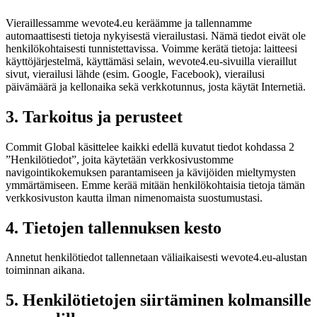
Vieraillessamme wevote4.eu keräämme ja tallennamme
automaattisesti tietoja nykyisestä vierailustasi. Nämä tiedot eivät ole
henkilökohtaisesti tunnistettavissa. Voimme kerätä tietoja: laitteesi
käyttöjärjestelmä, käyttämäsi selain, wevote4.eu-sivuilla vieraillut
sivut, vierailusi lähde (esim. Google, Facebook), vierailusi
päivämäärä ja kellonaika sekä verkkotunnus, josta käytät Internetiä.
3. Tarkoitus ja perusteet
Commit Global käsittelee kaikki edellä kuvatut tiedot kohdassa 2
”Henkilötiedot”, joita käytetään verkkosivustomme
navigointikokemuksen parantamiseen ja kävijöiden mieltymysten
ymmärtämiseen. Emme kerää mitään henkilökohtaisia tietoja tämän
verkkosivuston kautta ilman nimenomaista suostumustasi.
4. Tietojen tallennuksen kesto
Annetut henkilötiedot tallennetaan väliaikaisesti wevote4.eu-alustan
toiminnan aikana.
5. Henkilötietojen siirtäminen kolmansille