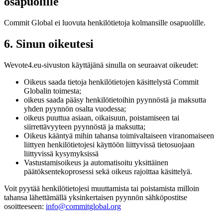
osapuolille
Commit Global ei luovuta henkilötietoja kolmansille osapuolille.
6. Sinun oikeutesi
Wevote4.eu-sivuston käyttäjänä sinulla on seuraavat oikeudet:
Oikeus saada tietoja henkilötietojen käsittelystä Commit
Globalin toimesta;
oikeus saada pääsy henkilötietoihin pyynnöstä ja maksutta
yhden pyynnön osalta vuodessa;
oikeus puuttua asiaan, oikaisuun, poistamiseen tai
siirrettävyyteen pyynnöstä ja maksutta;
Oikeus kääntyä mihin tahansa toimivaltaiseen viranomaiseen
liittyen henkilötietojesi käyttöön liittyvissä tietosuojaan
liittyvissä kysymyksissä
Vastustamisoikeus ja automatisoitu yksittäinen
päätöksentekoprosessi sekä oikeus rajoittaa käsittelyä.
Voit pyytää henkilötietojesi muuttamista tai poistamista milloin
tahansa lähettämällä yksinkertaisen pyynnön sähköpostitse
osoitteeseen:
info@commitglobal.org