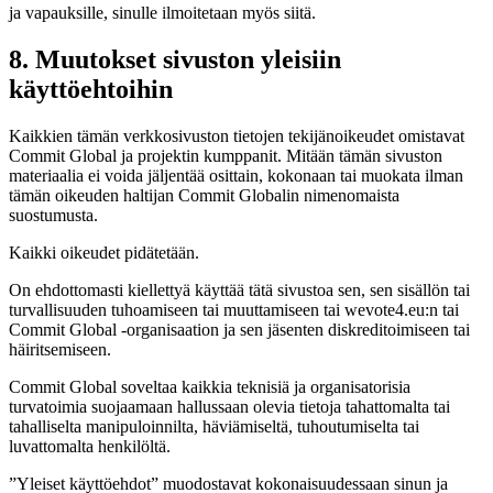
ja vapauksille, sinulle ilmoitetaan myös siitä.
8. Muutokset sivuston yleisiin
käyttöehtoihin
Kaikkien tämän verkkosivuston tietojen tekijänoikeudet omistavat
Commit Global ja projektin kumppanit. Mitään tämän sivuston
materiaalia ei voida jäljentää osittain, kokonaan tai muokata ilman
tämän oikeuden haltijan Commit Globalin nimenomaista
suostumusta.
Kaikki oikeudet pidätetään.
On ehdottomasti kiellettyä käyttää tätä sivustoa sen, sen sisällön tai
turvallisuuden tuhoamiseen tai muuttamiseen tai wevote4.eu:n tai
Commit Global -organisaation ja sen jäsenten diskreditoimiseen tai
häiritsemiseen.
Commit Global soveltaa kaikkia teknisiä ja organisatorisia
turvatoimia suojaamaan hallussaan olevia tietoja tahattomalta tai
tahalliselta manipuloinnilta, häviämiseltä, tuhoutumiselta tai
luvattomalta henkilöltä.
”Yleiset käyttöehdot” muodostavat kokonaisuudessaan sinun ja