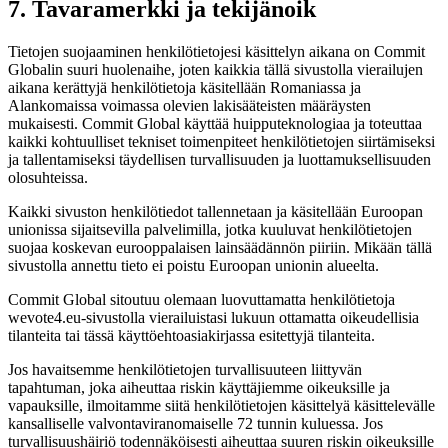
7. Tavaramerkki ja tekijänoik
Tietojen suojaaminen henkilötietojesi käsittelyn aikana on Commit
Globalin suuri huolenaihe, joten kaikkia tällä sivustolla vierailujen
aikana kerättyjä henkilötietoja käsitellään Romaniassa ja
Alankomaissa voimassa olevien lakisääteisten määräysten
mukaisesti. Commit Global käyttää huipputeknologiaa ja toteuttaa
kaikki kohtuulliset tekniset toimenpiteet henkilötietojen siirtämiseksi
ja tallentamiseksi täydellisen turvallisuuden ja luottamuksellisuuden
olosuhteissa.
Kaikki sivuston henkilötiedot tallennetaan ja käsitellään Euroopan
unionissa sijaitsevilla palvelimilla, jotka kuuluvat henkilötietojen
suojaa koskevan eurooppalaisen lainsäädännön piiriin. Mikään tällä
sivustolla annettu tieto ei poistu Euroopan unionin alueelta.
Commit Global sitoutuu olemaan luovuttamatta henkilötietoja
wevote4.eu-sivustolla vierailuistasi lukuun ottamatta oikeudellisia
tilanteita tai tässä käyttöehtoasiakirjassa esitettyjä tilanteita.
Jos havaitsemme henkilötietojen turvallisuuteen liittyvän
tapahtuman, joka aiheuttaa riskin käyttäjiemme oikeuksille ja
vapauksille, ilmoitamme siitä henkilötietojen käsittelyä käsittelevälle
kansalliselle valvontaviranomaiselle 72 tunnin kuluessa. Jos
turvallisuushäiriö todennäköisesti aiheuttaa suuren riskin oikeuksille