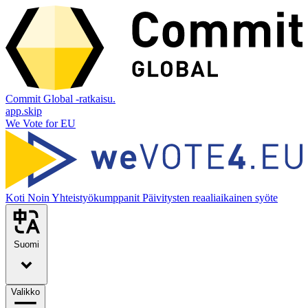
Commit Global -ratkaisu.
app.skip
We Vote for EU
Koti
Noin
Yhteistyökumppanit
Päivitysten reaaliaikainen syöte
Suomi
Valikko