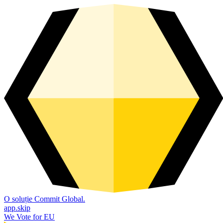
O soluție Commit Global.
app.skip
We Vote for EU