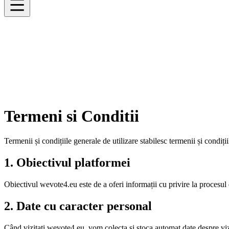
Termeni si Conditii
Termenii și condițiile generale de utilizare stabilesc termenii și condiții
1. Obiectivul platformei
Obiectivul wevote4.eu este de a oferi informații cu privire la procesul
2. Date cu caracter personal
Când vizitați wevote4.eu, vom colecta și stoca automat date despre vizi