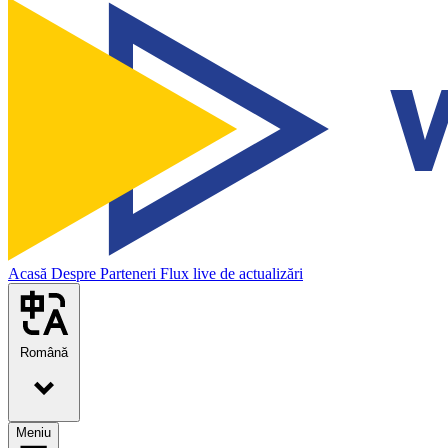
Acasă
Despre
Parteneri
Flux live de actualizări
Română
Meniu