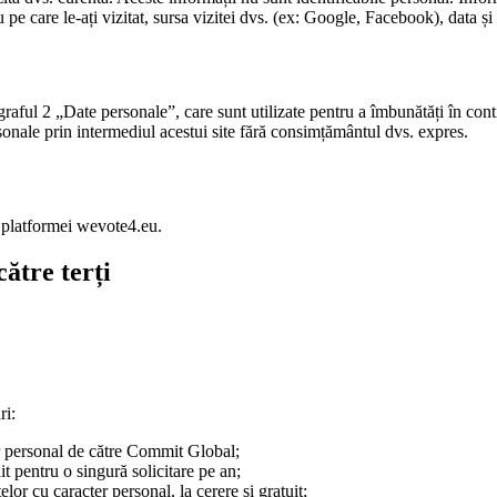
 pe care le-ați vizitat, sursa vizitei dvs. (ex: Google, Facebook), data și 
aful 2 „Date personale”, care sunt utilizate pentru a îmbunătăți în cont
rsonale prin intermediul acestui site fără consimțământul dvs. expres.
i platformei wevote4.eu.
ătre terți
ri:
er personal de către Commit Global;
it pentru o singură solicitare pe an;
elor cu caracter personal, la cerere și gratuit;