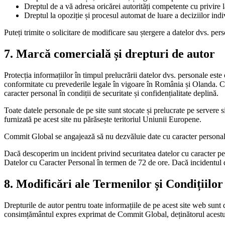
Dreptul de a vă adresa oricărei autorități competente cu privire l
Dreptul la opoziție și procesul automat de luare a deciziilor indi
Puteți trimite o solicitare de modificare sau ștergere a datelor dvs. per
7. Marcă comercială și drepturi de autor
Protecția informațiilor în timpul prelucrării datelor dvs. personale est
conformitate cu prevederile legale în vigoare în România și Olanda. Co
caracter personal în condiții de securitate și confidențialitate deplină.
Toate datele personale de pe site sunt stocate și prelucrate pe servere 
furnizată pe acest site nu părăsește teritoriul Uniunii Europene.
Commit Global se angajează să nu dezvăluie date cu caracter personal re
Dacă descoperim un incident privind securitatea datelor cu caracter pers
Datelor cu Caracter Personal în termen de 72 de ore. Dacă incidentul de s
8. Modificări ale Termenilor și Condițiilor
Drepturile de autor pentru toate informațiile de pe acest site web sunt 
consimțământul expres exprimat de Commit Global, deținătorul acestu