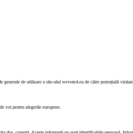
le generale de utilizare a site-ului wevote4.eu de către potențialii vizitato
 de vot pentru alegerile europene.
ta dvs. curentă. Aceste informații nu sunt identificabile personal. Infor