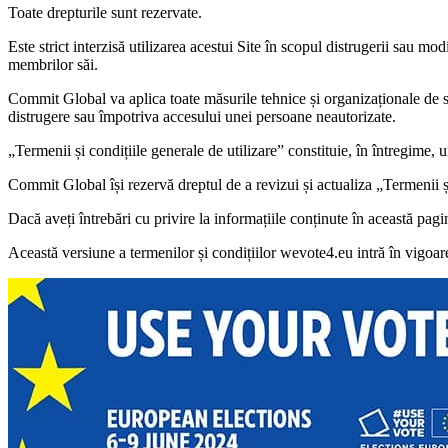
Toate drepturile sunt rezervate.
Este strict interzisă utilizarea acestui Site în scopul distrugerii sau m
membrilor săi.
Commit Global va aplica toate măsurile tehnice și organizaționale de sec
distrugere sau împotriva accesului unei persoane neautorizate.
„Termenii și condițiile generale de utilizare” constituie, în întregime, u
Commit Global își rezervă dreptul de a revizui și actualiza „Termenii și 
Dacă aveți întrebări cu privire la informațiile conținute în această pagi
Această versiune a termenilor și condițiilor wevote4.eu intră în vigo