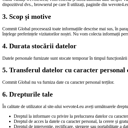
dispozitivul dvs., browserul pe care îl utilizați, paginile din wevote4.eu
3. Scop și motive
Commit Global procesează toate informațiile descrise mai sus, în paragr
înțelege preferințele vizitatorilor noștri. Nu vom colecta informații pe
4. Durata stocării datelor
Datele personale furnizate sunt stocate temporar în timpul funcționări
5. Transferul datelor cu caracter personal c
Commit Global nu va furniza date cu caracter personal terților.
6. Drepturile tale
În calitate de utilizator al site-ului wevote4.eu aveți următoarele dreptu
Dreptul la informare cu privire la prelucrarea datelor cu caract
Dreptul de acces la datele cu caracter personal, la cerere și gratu
Dreptul de intervenție, rectificare, ștergere sau portabilitate a dat