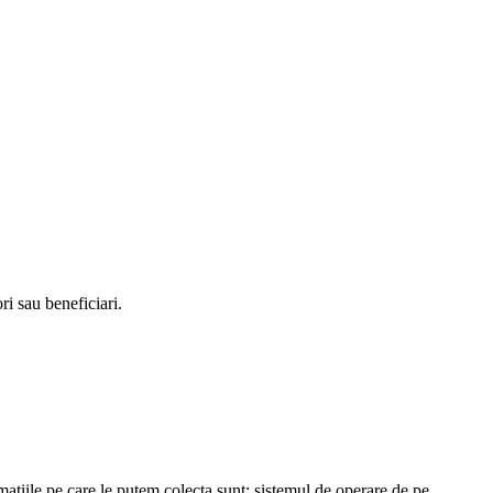
ri sau beneficiari.
mațiile pe care le putem colecta sunt: sistemul de operare de pe