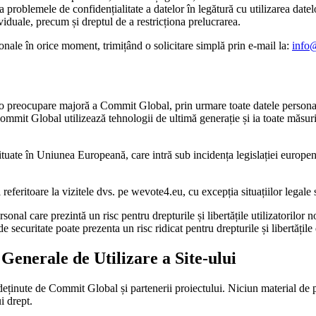
a problemele de confidențialitate a datelor în legătură cu utilizarea date
viduale, precum și dreptul de a restricționa prelucrarea.
sonale în orice moment, trimițând o solicitare simplă prin e-mail la:
info
e o preocupare majoră a Commit Global, prin urmare toate datele personale 
mmit Global utilizează tehnologii de ultimă generație și ia toate măsuril
situate în Uniunea Europeană, care intră sub incidența legislației europe
feritoare la vizitele dvs. pe wevote4.eu, cu excepția situațiilor legale s
onal care prezintă un risc pentru drepturile și libertățile utilizatorilor
ecuritate poate prezenta un risc ridicat pentru drepturile și libertățile d
 Generale de Utilizare a Site-ului
deținute de Commit Global și partenerii proiectului. Niciun material de pe
i drept.