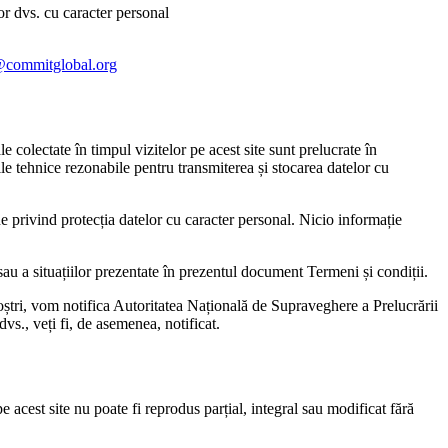
lor dvs. cu caracter personal
@commitglobal.org
colectate în timpul vizitelor pe acest site sunt prelucrate în
e tehnice rezonabile pentru transmiterea și stocarea datelor cu
ne privind protecția datelor cu caracter personal. Nicio informație
au a situațiilor prezentate în prezentul document Termeni și condiții.
 noștri, vom notifica Autoritatea Națională de Supraveghere a Prelucrării
vs., veți fi, de asemenea, notificat.
 acest site nu poate fi reprodus parțial, integral sau modificat fără