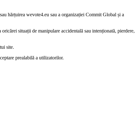
area sau hărțuirea wevote4.eu sau a organizației Commit Global și a
oricărei situații de manipulare accidentală sau intenționată, pierdere,
ui site.
ptare prealabilă a utilizatorilor.