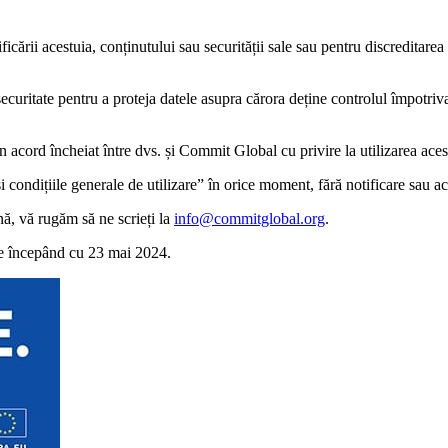
odificării acestuia, conținutului sau securității sale sau pentru discredit
uritate pentru a proteja datele asupra cărora deține controlul împotriva 
n acord încheiat între dvs. și Commit Global cu privire la utilizarea acest
condițiile generale de utilizare” în orice moment, fără notificare sau acce
nă, vă rugăm să ne scrieți la
info@commitglobal.org
.
are începând cu 23 mai 2024.