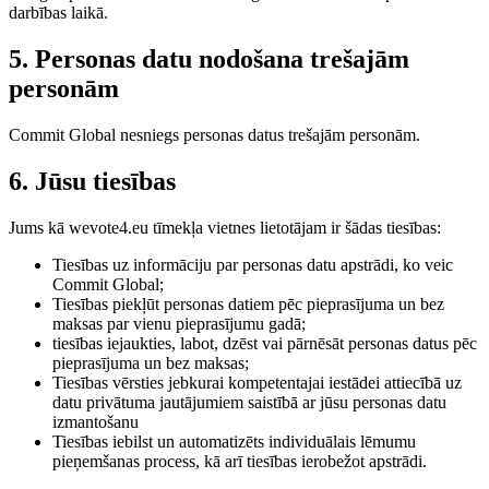
darbības laikā.
5. Personas datu nodošana trešajām
personām
Commit Global nesniegs personas datus trešajām personām.
6. Jūsu tiesības
Jums kā wevote4.eu tīmekļa vietnes lietotājam ir šādas tiesības:
Tiesības uz informāciju par personas datu apstrādi, ko veic
Commit Global;
Tiesības piekļūt personas datiem pēc pieprasījuma un bez
maksas par vienu pieprasījumu gadā;
tiesības iejaukties, labot, dzēst vai pārnēsāt personas datus pēc
pieprasījuma un bez maksas;
Tiesības vērsties jebkurai kompetentajai iestādei attiecībā uz
datu privātuma jautājumiem saistībā ar jūsu personas datu
izmantošanu
Tiesības iebilst un automatizēts individuālais lēmumu
pieņemšanas process, kā arī tiesības ierobežot apstrādi.