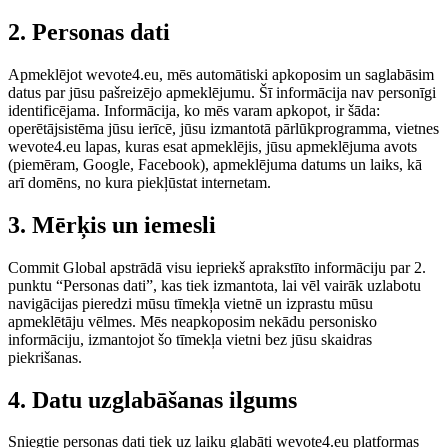
2. Personas dati
Apmeklējot wevote4.eu, mēs automātiski apkoposim un saglabāsim
datus par jūsu pašreizējo apmeklējumu. Šī informācija nav personīgi
identificējama. Informācija, ko mēs varam apkopot, ir šāda:
operētājsistēma jūsu ierīcē, jūsu izmantotā pārlūkprogramma, vietnes
wevote4.eu lapas, kuras esat apmeklējis, jūsu apmeklējuma avots
(piemēram, Google, Facebook), apmeklējuma datums un laiks, kā
arī domēns, no kura piekļūstat internetam.
3. Mērķis un iemesli
Commit Global apstrādā visu iepriekš aprakstīto informāciju par 2.
punktu “Personas dati”, kas tiek izmantota, lai vēl vairāk uzlabotu
navigācijas pieredzi mūsu tīmekļa vietnē un izprastu mūsu
apmeklētāju vēlmes. Mēs neapkoposim nekādu personisko
informāciju, izmantojot šo tīmekļa vietni bez jūsu skaidras
piekrišanas.
4. Datu uzglabāšanas ilgums
Sniegtie personas dati tiek uz laiku glabāti wevote4.eu platformas