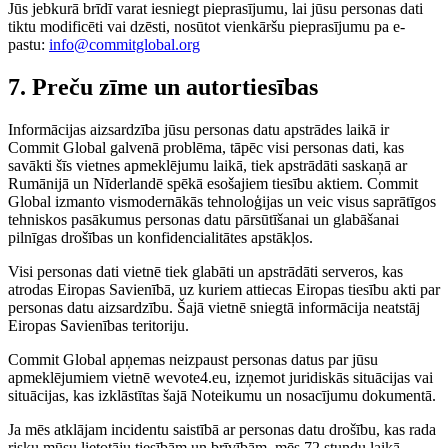
Jūs jebkurā brīdī varat iesniegt pieprasījumu, lai jūsu personas dati
tiktu modificēti vai dzēsti, nosūtot vienkāršu pieprasījumu pa e-
pastu:
info@commitglobal.org
7. Preču zīme un autortiesības
Informācijas aizsardzība jūsu personas datu apstrādes laikā ir
Commit Global galvenā problēma, tāpēc visi personas dati, kas
savākti šīs vietnes apmeklējumu laikā, tiek apstrādāti saskaņā ar
Rumānijā un Nīderlandē spēkā esošajiem tiesību aktiem. Commit
Global izmanto vismodernākās tehnoloģijas un veic visus saprātīgos
tehniskos pasākumus personas datu pārsūtīšanai un glabāšanai
pilnīgas drošības un konfidencialitātes apstākļos.
Visi personas dati vietnē tiek glabāti un apstrādāti serveros, kas
atrodas Eiropas Savienībā, uz kuriem attiecas Eiropas tiesību akti par
personas datu aizsardzību. Šajā vietnē sniegtā informācija neatstāj
Eiropas Savienības teritoriju.
Commit Global apņemas neizpaust personas datus par jūsu
apmeklējumiem vietnē wevote4.eu, izņemot juridiskās situācijas vai
situācijas, kas izklāstītas šajā Noteikumu un nosacījumu dokumentā.
Ja mēs atklājam incidentu saistībā ar personas datu drošību, kas rada
risku mūsu lietotāju tiesībām un brīvībām, mēs 72 stundu laikā