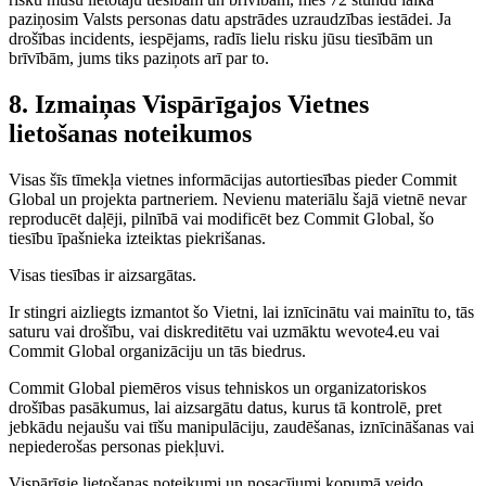
paziņosim Valsts personas datu apstrādes uzraudzības iestādei. Ja
drošības incidents, iespējams, radīs lielu risku jūsu tiesībām un
brīvībām, jums tiks paziņots arī par to.
8. Izmaiņas Vispārīgajos Vietnes
lietošanas noteikumos
Visas šīs tīmekļa vietnes informācijas autortiesības pieder Commit
Global un projekta partneriem. Nevienu materiālu šajā vietnē nevar
reproducēt daļēji, pilnībā vai modificēt bez Commit Global, šo
tiesību īpašnieka izteiktas piekrišanas.
Visas tiesības ir aizsargātas.
Ir stingri aizliegts izmantot šo Vietni, lai iznīcinātu vai mainītu to, tās
saturu vai drošību, vai diskreditētu vai uzmāktu wevote4.eu vai
Commit Global organizāciju un tās biedrus.
Commit Global piemēros visus tehniskos un organizatoriskos
drošības pasākumus, lai aizsargātu datus, kurus tā kontrolē, pret
jebkādu nejaušu vai tīšu manipulāciju, zaudēšanas, iznīcināšanas vai
nepiederošas personas piekļuvi.
Vispārīgie lietošanas noteikumi un nosacījumi kopumā veido