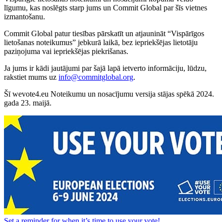
līgumu, kas noslēgts starp jums un Commit Global par šīs vietnes
izmantošanu.
Commit Global patur tiesības pārskatīt un atjaunināt “Vispārīgos
lietošanas noteikumus” jebkurā laikā, bez iepriekšējas lietotāju
paziņojuma vai iepriekšējas piekrišanas.
Ja jums ir kādi jautājumi par šajā lapā ietverto informāciju, lūdzu,
rakstiet mums uz
info@commitglobal.org
.
Šī wevote4.eu Noteikumu un nosacījumu versija stājas spēkā 2024.
gada 23. maijā.
Set a
reminder
for when it’s time to use your vote!