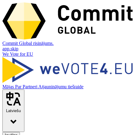
Commit Global risinājums.
app.skip
We Vote for EU
Mājas
Par
Partneri
Atjauninājumu tiešraide
Latviešu