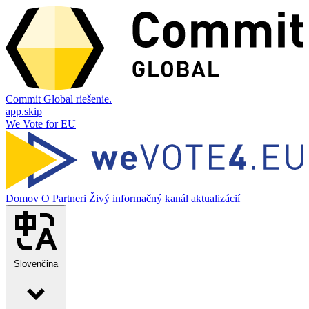
Commit Global riešenie.
app.skip
We Vote for EU
Domov
O
Partneri
Živý informačný kanál aktualizácií
Slovenčina