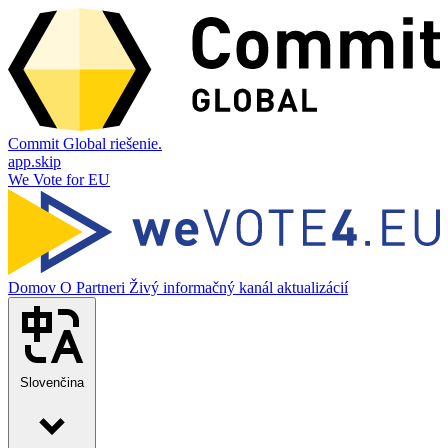
Commit Global riešenie.
app.skip
We Vote for EU
Domov
O
Partneri
Živý informačný kanál aktualizácií
Slovenčina