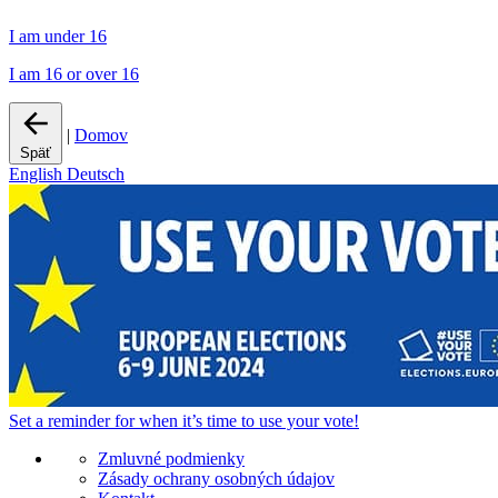
I am under 16
I am 16 or over 16
|
Domov
Späť
English
Deutsch
Set a
reminder
for when it’s time to use your vote!
Zmluvné podmienky
Zásady ochrany osobných údajov