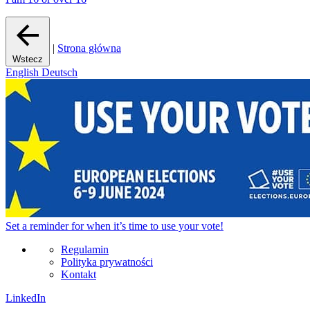
|
Strona główna
Wstecz
English
Deutsch
Set a
reminder
for when it’s time to use your vote!
Regulamin
Polityka prywatności
Kontakt
LinkedIn