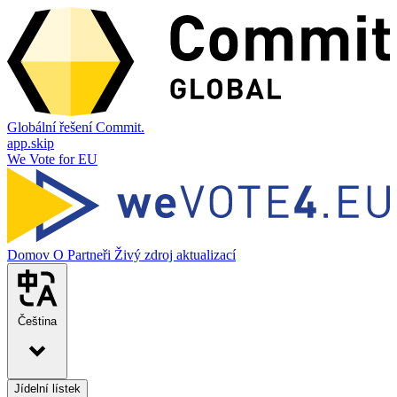
Globální řešení Commit.
app.skip
We Vote for EU
Domov
O
Partneři
Živý zdroj aktualizací
Čeština
Jídelní lístek