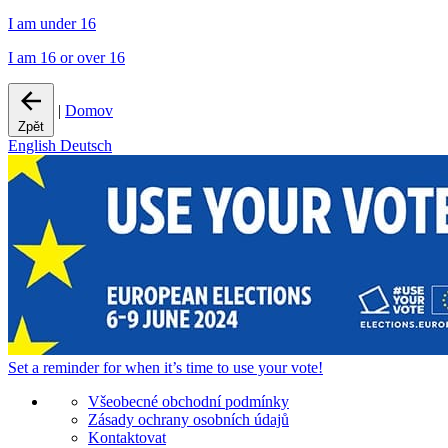
I am under 16
I am 16 or over 16
|
Domov
Zpět
English
Deutsch
Set a
reminder
for when it’s time to use your vote!
Všeobecné obchodní podmínky
Zásady ochrany osobních údajů
Kontaktovat