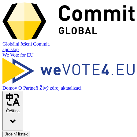
Globální řešení Commit.
app.skip
We Vote for EU
Domov
O
Partneři
Živý zdroj aktualizací
Čeština
Jídelní lístek