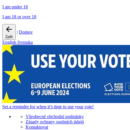
I am under 18
I am 18 or over 18
|
Domov
Zpět
English
Svenska
Set a
reminder
for when it’s time to use your vote!
Všeobecné obchodní podmínky
Zásady ochrany osobních údajů
Kontaktovat