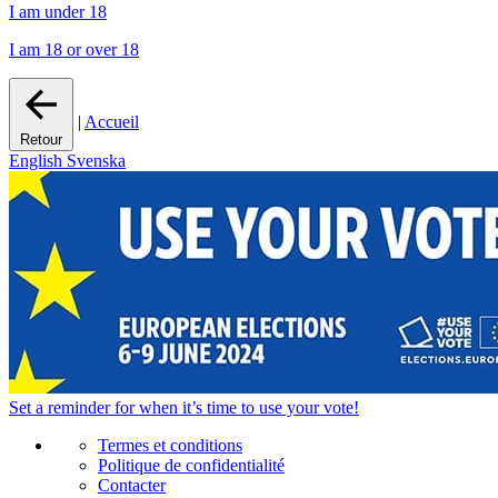
I am under 18
I am 18 or over 18
|
Accueil
Retour
English
Svenska
Set a
reminder
for when it’s time to use your vote!
Termes et conditions
Politique de confidentialité
Contacter