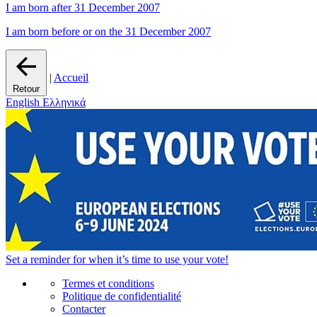
I am born after 31 December 2007
I am born before or on the 31 December 2007
|
Accueil
Retour
English
Ελληνικά
Set a
reminder
for when it’s time to use your vote!
Termes et conditions
Politique de confidentialité
Contacter