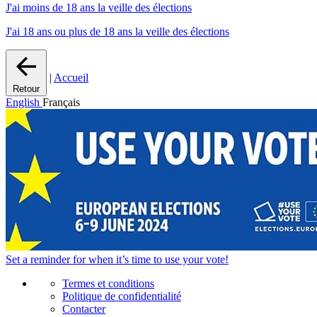
J'ai moins de 18 ans la veille des élections
J'ai 18 ans ou plus de 18 ans la veille des élections
|
Accueil
Retour
English
Français
Set a
reminder
for when it’s time to use your vote!
Termes et conditions
Politique de confidentialité
Contacter