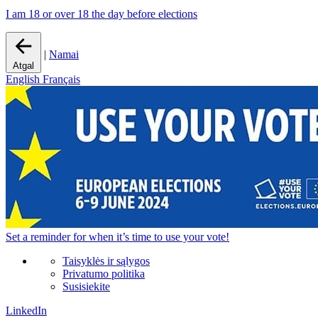
I am 18 or over 18 the day before elections
|
Namai
Atgal
English
Français
Set a
reminder
for when it’s time to use your vote!
Taisyklės ir sąlygos
Privatumo politika
Susisiekite
LinkedIn