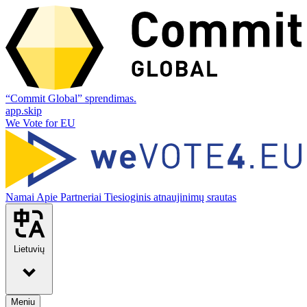
“Commit Global” sprendimas.
app.skip
We Vote for EU
Namai
Apie
Partneriai
Tiesioginis atnaujinimų srautas
Lietuvių
Meniu