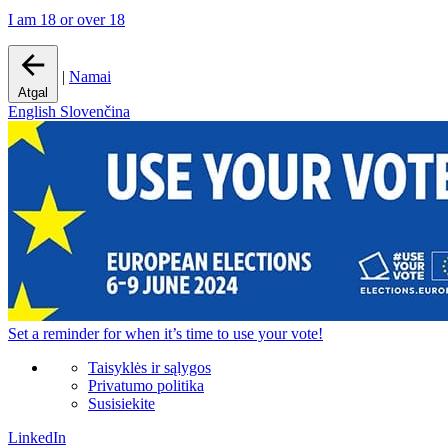
I am 18 or over 18
|
Namai
Atgal
English
Slovenčina
Set a
reminder
for when it’s time to use your vote!
Taisyklės ir sąlygos
Privatumo politika
Susisiekite
LinkedIn