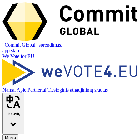
“Commit Global” sprendimas.
app.skip
We Vote for EU
Namai
Apie
Partneriai
Tiesioginis atnaujinimų srautas
Lietuvių
Meniu