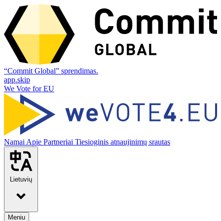
“Commit Global” sprendimas.
app.skip
We Vote for EU
Namai
Apie
Partneriai
Tiesioginis atnaujinimų srautas
Lietuvių
Meniu