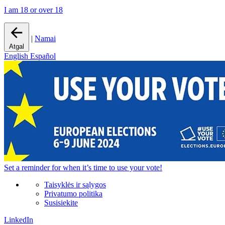
I am 18 or over 18
|
Namai
Atgal
English
Español
Set a
reminder
for when it’s time to use your vote!
Taisyklės ir sąlygos
Privatumo politika
Susisiekite
LinkedIn