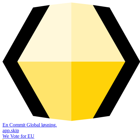
En Commit Global løsning.
app.skip
We Vote for EU