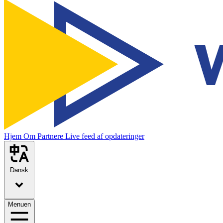
Hjem
Om
Partnere
Live feed af opdateringer
Dansk
Menuen