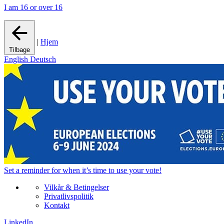
I am 16 or over 16
|
Hjem
Tilbage
English
Deutsch
Set a
reminder
for when it’s time to use your vote!
Vilkår & Betingelser
Privatlivspolitik
Kontakt
LinkedIn