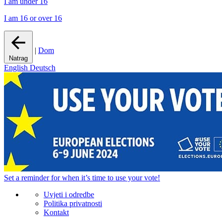
I am under 16
I am 16 or over 16
|
Dom
Natrag
English
Deutsch
Set a
reminder
for when it’s time to use your vote!
Uvjeti i odredbe
Politika privatnosti
Kontakt