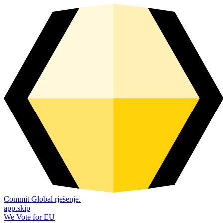
Commit Global rješenje.
app.skip
We Vote for EU