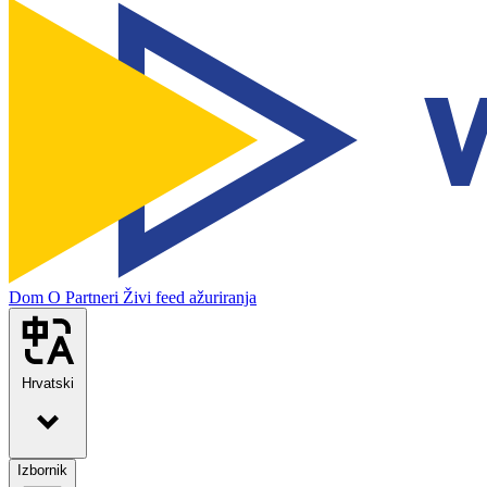
Dom
O
Partneri
Živi feed ažuriranja
Hrvatski
Izbornik