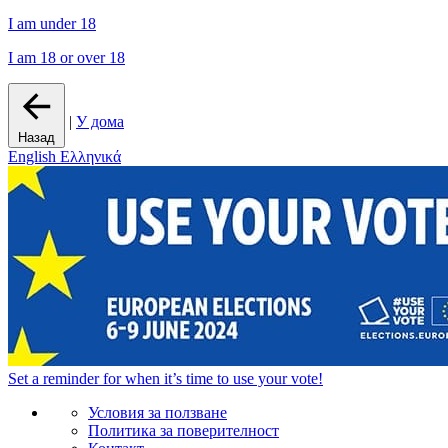
I am under 18
I am 18 or over 18
|
У дома
Назад
English
Ελληνικά
Set a
reminder
for when it’s time to use your vote!
Условия за ползване
Политика за поверителност