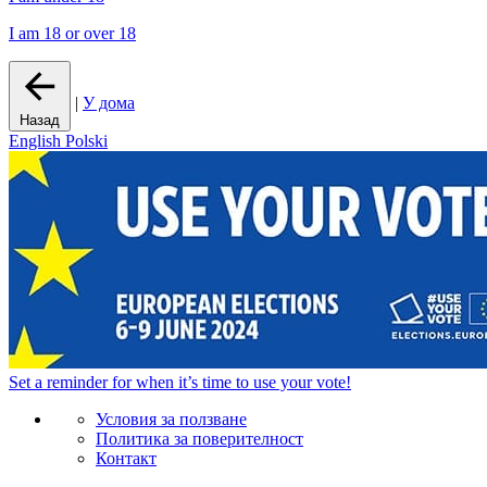
I am 18 or over 18
|
У дома
Назад
English
Polski
Set a
reminder
for when it’s time to use your vote!
Условия за ползване
Политика за поверителност
Контакт