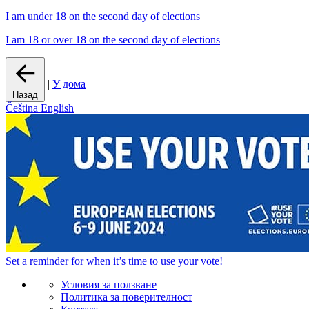
I am under 18 on the second day of elections
I am 18 or over 18 on the second day of elections
|
У дома
Назад
Čeština
English
Set a
reminder
for when it’s time to use your vote!
Условия за ползване
Политика за поверителност