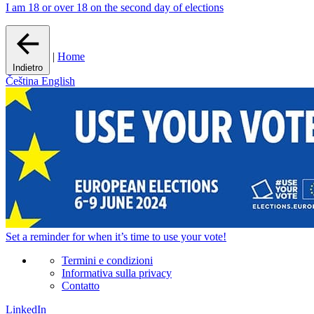
I am 18 or over 18 on the second day of elections
|
Home
Indietro
Čeština
English
Set a
reminder
for when it’s time to use your vote!
Termini e condizioni
Informativa sulla privacy
Contatto
LinkedIn