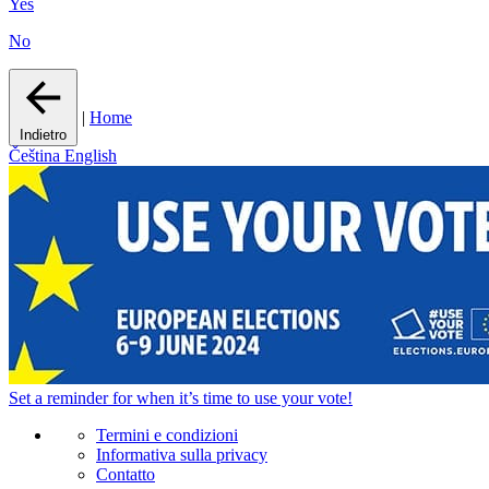
Yes
No
|
Home
Indietro
Čeština
English
Set a
reminder
for when it’s time to use your vote!
Termini e condizioni
Informativa sulla privacy
Contatto