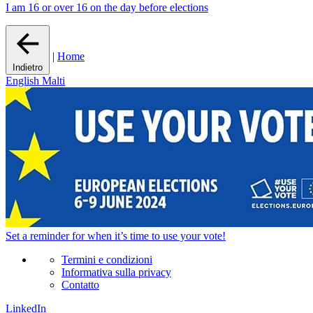
I am 16 or over 16 on the day before elections
|
Home
Indietro
English
Malti
Set a
reminder
for when it’s time to use your vote!
Termini e condizioni
Informativa sulla privacy
Contatto
LinkedIn