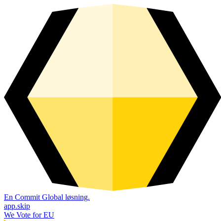
En Commit Global løsning.
app.skip
We Vote for EU