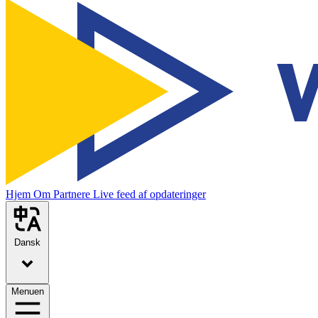
Hjem
Om
Partnere
Live feed af opdateringer
Dansk
Menuen