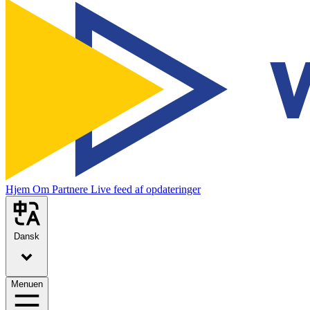
Hjem
Om
Partnere
Live feed af opdateringer
Dansk
Menuen