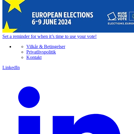
Set a
reminder
for when it’s time to use your vote!
Vilkår & Betingelser
Privatlivspolitik
Kontakt
LinkedIn