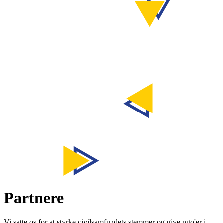
Partnere
Vi satte os for at styrke civilsamfundets stemmer og give ngo'er i