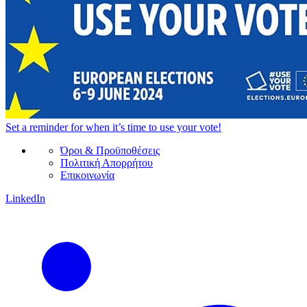
Set a
reminder
for when it’s time to use your vote!
Όροι & Προϋποθέσεις
Πολιτική Απορρήτου
Επικοινωνία
LinkedIn