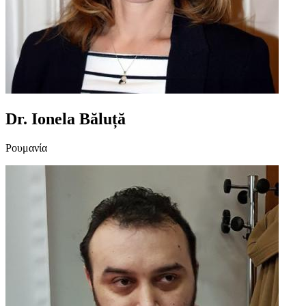
Dr. Ionela Băluță
Ρουμανία