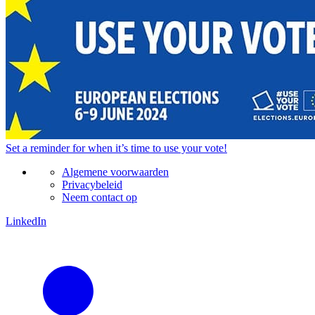
Set a
reminder
for when it’s time to use your vote!
Algemene voorwaarden
Privacybeleid
Neem contact op
LinkedIn