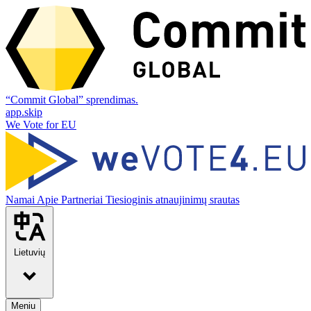
“Commit Global” sprendimas.
app.skip
We Vote for EU
Namai
Apie
Partneriai
Tiesioginis atnaujinimų srautas
Lietuvių
Meniu