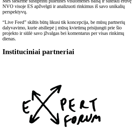
Mes siekėme sustiprinti pilietinės visuomenės balsą ir suteikti erdvę
NVO visoje ES apžvelgti ir analizuoti rinkimus iš savo unikalių
perspektyvų.
“Live Feed” skiltis būtų likusi tik koncepcija, be mūsų partnerių
dalyvavimo, kurie atsiliepė į mūsų kvietimą prisijungti prie šio
projekto ir siūlė savo įžvalgas bei komentarus per visas rinkimų
dienas.
Instituciniai partneriai