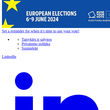
Set a
reminder
for when it’s time to use your vote!
Taisyklės ir sąlygos
Privatumo politika
Susisiekite
LinkedIn