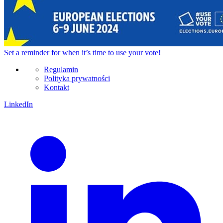
Set a
reminder
for when it’s time to use your vote!
Regulamin
Polityka prywatności
Kontakt
LinkedIn