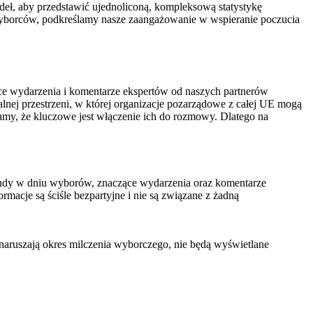
eł, aby przedstawić ujednoliconą, kompleksową statystykę
wyborców, podkreślamy nasze zaangażowanie w wspieranie poczucia
ce wydarzenia i komentarze ekspertów od naszych partnerów
nej przestrzeni, w której organizacje pozarządowe z całej UE mogą
amy, że kluczowe jest włączenie ich do rozmowy. Dlatego na
endy w dniu wyborów, znaczące wydarzenia oraz komentarze
macje są ściśle bezpartyjne i nie są związane z żadną
e naruszają okres milczenia wyborczego, nie będą wyświetlane