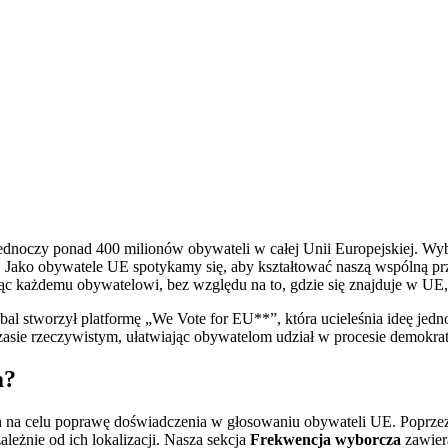
ednoczy ponad 400 milionów obywateli w całej Unii Europejskiej. Wyb
Jako obywatele UE spotykamy się, aby kształtować naszą wspólną przys
iając każdemu obywatelowi, bez względu na to, gdzie się znajduje w 
al stworzył platformę „We Vote for EU**”, która ucieleśnia ideę jed
 czasie rzeczywistym, ułatwiając obywatelom udział w procesie demokr
a?
ch na celu poprawę doświadczenia w głosowaniu obywateli UE. Poprz
ależnie od ich lokalizacji. Nasza sekcja
Frekwencja wyborcza
zawier