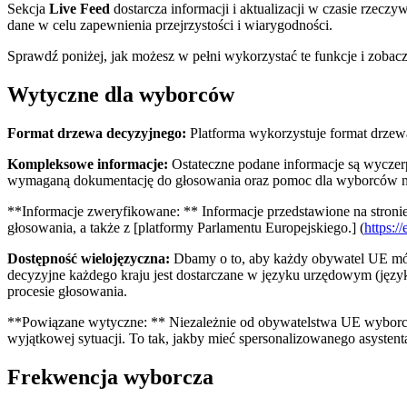
Sekcja
Live Feed
dostarcza informacji i aktualizacji w czasie rzecz
dane w celu zapewnienia przejrzystości i wiarygodności.
Sprawdź poniżej, jak możesz w pełni wykorzystać te funkcje i zobac
Wytyczne dla wyborców
Format drzewa decyzyjnego:
Platforma wykorzystuje format drzewa
Kompleksowe informacje:
Ostateczne podane informacje są wyczerpu
wymaganą dokumentację do głosowania oraz pomoc dla wyborców ni
**Informacje zweryfikowane: ** Informacje przedstawione na stronie
głosowania, a także z [platformy Parlamentu Europejskiego.] (
https:/
Dostępność wielojęzyczna:
Dbamy o to, aby każdy obywatel UE mógł
decyzyjne każdego kraju jest dostarczane w języku urzędowym (języ
procesie głosowania.
**Powiązane wytyczne: ** Niezależnie od obywatelstwa UE wyborcy, k
wyjątkowej sytuacji. To tak, jakby mieć spersonalizowanego asystenta 
Frekwencja wyborcza