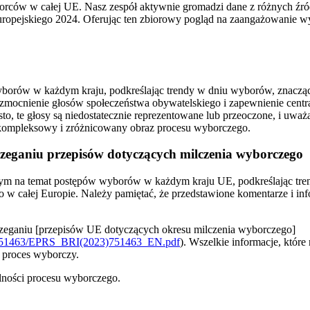
rców w całej UE. Nasz zespół aktywnie gromadzi dane z różnych źród
uropejskiego 2024. Oferując ten zbiorowy pogląd na zaangażowanie 
yborów w każdym kraju, podkreślając trendy w dniu wyborów, znaczą
mocnienie głosów społeczeństwa obywatelskiego i zapewnienie central
, te głosy są niedostatecznie reprezentowane lub przeoczone, i uważ
kompleksowy i zróżnicowany obraz procesu wyborczego.
rzeganiu przepisów dotyczących milczenia wyborczego
istym na temat postępów wyborów w każdym kraju UE, podkreślając tr
 całej Europie. Należy pamiętać, że przedstawione komentarze i infor
trzeganiu [przepisów UE dotyczących okresu milczenia wyborczego]
3/751463/EPRS_BRI(2023)751463_EN.pdf
). Wszelkie informacje, któr
a proces wyborczy.
lności procesu wyborczego.