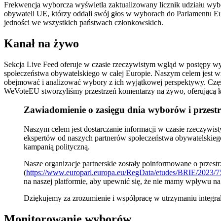
Frekwencja wyborcza wyświetla zaktualizowany licznik udziału wybo
obywateli UE, którzy oddali swój głos w wyborach do Parlamentu E
jedności we wszystkich państwach członkowskich.
Kanał na żywo
Sekcja Live Feed oferuje w czasie rzeczywistym wgląd w postępy w
społeczeństwa obywatelskiego w całej Europie. Naszym celem jest wz
obejmować i analizować wybory z ich wyjątkowej perspektywy. Często
WeVoteEU stworzyliśmy przestrzeń komentarzy na żywo, oferującą 
Zawiadomienie o zasięgu dnia wyborów i przest
Naszym celem jest dostarczanie informacji w czasie rzeczyw
ekspertów od naszych partnerów społeczeństwa obywatelskiego w
kampanią polityczną.
Nasze organizacje partnerskie zostały poinformowane o przes
(
https://www.europarl.europa.eu/RegData/etudes/BRIE/202
na naszej platformie, aby upewnić się, że nie mamy wpływu n
Dziękujemy za zrozumienie i współpracę w utrzymaniu integra
Monitorowanie wyborów