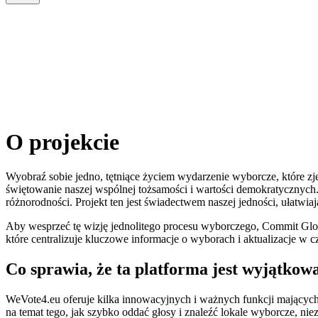
O projekcie
Wyobraź sobie jedno, tętniące życiem wydarzenie wyborcze, które zj
świętowanie naszej wspólnej tożsamości i wartości demokratycznych. 
różnorodności. Projekt ten jest świadectwem naszej jedności, ułatw
Aby wesprzeć tę wizję jednolitego procesu wyborczego, Commit Glob
które centralizuje kluczowe informacje o wyborach i aktualizacje w
Co sprawia, że ta platforma jest wyjątkow
WeVote4.eu oferuje kilka innowacyjnych i ważnych funkcji mający
na temat tego, jak szybko oddać głosy i znaleźć lokale wyborcze, niez