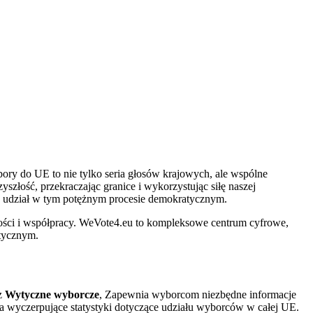
ory do UE to nie tylko seria głosów krajowych, ale wspólne
złość, przekraczając granice i wykorzystując siłę naszej
UE, udział w tym potężnym procesie demokratycznym.
ności i współpracy. WeVote4.eu to kompleksowe centrum cyfrowe,
atycznym.
ez
Wytyczne wyborcze
, Zapewnia wyborcom niezbędne informacje
a wyczerpujące statystyki dotyczące udziału wyborców w całej UE.