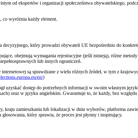
ywistym od ekspertów i organizacji społeczeństwa obywatelskiego, podc
z, co wyróżnia każdy element.
 decyzyjnego, który prowadzi obywateli UE bezpośrednio do konkretny
jące, obejmują wymagania rejestracyjne (jeśli istnieją), różne metod
epełnosprawnych lub innych ograniczeń.
 internetowej są sprawdzane z wielu różnych źródeł, w tym z krajowyc
/elections.europa.eu/en/
)
 uzyskać dostęp do potrzebnych informacji w swoim własnym języku.
kach) oraz w języku angielskim. Gwarantuje to, że każdy, bez względ
raju zamieszkania lub lokalizacji w dniu wyborów, platforma zawiera 
głosowania, który sprawia, że proces jest płynny i inspirujący.