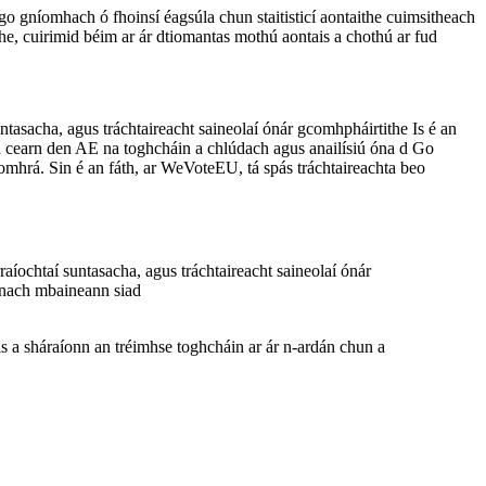
o gníomhach ó fhoinsí éagsúla chun staitisticí aontaithe cuimsitheach
the, cuirimid béim ar ár dtiomantas mothú aontais a chothú ar fud
ntasacha, agus tráchtaireacht saineolaí ónár gcomhpháirtithe Is é an
ch cearn den AE na toghcháin a chlúdach agus anailísiú óna d Go
omhrá. Sin é an fáth, ar WeVoteEU, tá spás tráchtaireachta beo
raíochtaí suntasacha, agus tráchtaireacht saineolaí ónár
us nach mbaineann siad
is a sháraíonn an tréimhse toghcháin ar ár n-ardán chun a