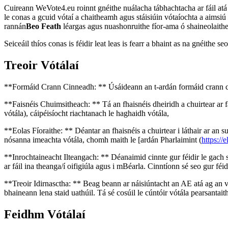
Cuireann WeVote4.eu roinnt gnéithe nuálacha tábhachtacha ar fáil atá
le conas a gcuid vótaí a chaitheamh agus stáisiúin vótaíochta a aimsiú
rannán
Beo Feath
léargas agus nuashonruithe fíor-ama ó shaineolaithe
Seiceáil thíos conas is féidir leat leas is fearr a bhaint as na gnéithe 
Treoir Vótálaí
**Formáid Crann Cinneadh: ** Úsáideann an t-ardán formáid crann ci
**Faisnéis Chuimsitheach: ** Tá an fhaisnéis dheiridh a chuirtear ar f
vótála), cáipéisíocht riachtanach le haghaidh vótála,
**Eolas Fíoraithe: ** Déantar an fhaisnéis a chuirtear i láthair ar an s
nósanna imeachta vótála, chomh maith le [ardán Pharlaimint (
https://
**Inrochtaineacht Ilteangach: ** Déanaimid cinnte gur féidir le gach sa
ar fáil ina theanga/í oifigiúla agus i mBéarla. Cinntíonn sé seo gur fé
**Treoir Idirnasctha: ** Beag beann ar náisiúntacht an AE atá ag an vó
bhaineann lena staid uathúil. Tá sé cosúil le cúntóir vótála pearsantai
Feidhm Vótálaí