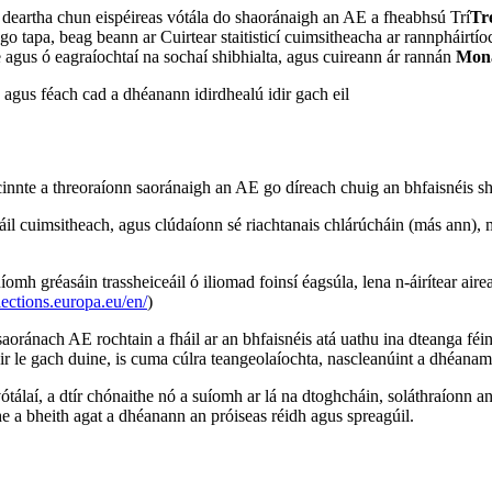
 deartha chun eispéireas vótála do shaoránaigh an AE a fheabhsú Trí
Tr
 go tapa, beag beann ar Cuirtear staitisticí cuimsitheacha ar rannpháirt
 agus ó eagraíochtaí na sochaí shibhialta, agus cuireann ár rannán
Mona
seo agus féach cad a dhéanann idirdhealú idir gach eil
nnte a threoraíonn saoránaigh an AE go díreach chuig an bhfaisnéis sh
áil cuimsitheach, agus clúdaíonn sé riachtanais chlárúcháin (más ann), mo
uíomh gréasáin trassheiceáil ó iliomad foinsí éagsúla, lena n-áirítear air
elections.europa.eu/en/
)
oránach AE rochtain a fháil ar an bhfaisnéis atá uathu ina dteanga féin. 
idir le gach duine, is cuma cúlra teangeolaíochta, nascleanúint a dhéanam
tálaí, a dtír chónaithe nó a suíomh ar lá na dtoghcháin, soláthraíonn an
the a bheith agat a dhéanann an próiseas réidh agus spreagúil.