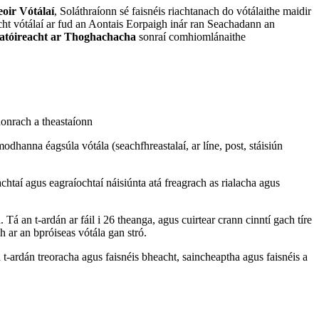
eoir Vótálaí
, Soláthraíonn sé faisnéis riachtanach do vótálaithe maidir
íocht vótálaí ar fud an Aontais Eorpaigh inár ran Seachadann an
tóireacht ar Thoghachacha
sonraí comhiomlánaithe
onrach a theastaíonn
dhanna éagsúla vótála (seachfhreastalaí, ar líne, post, stáisiún
eachtaí agus eagraíochtaí náisiúnta atá freagrach as rialacha agus
Tá an t-ardán ar fáil i 26 theanga, agus cuirtear crann cinntí gach tíre
h ar an bpróiseas vótála gan stró.
 t-ardán treoracha agus faisnéis bheacht, saincheaptha agus faisnéis a