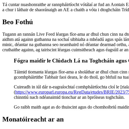
Tá cuntar nuashonraithe ar rannpháirtíocht vótálaí ar fud an Aontais 
a chur i láthair de shaoránaigh an AE a chaith a vóta i dtoghcháin Trí
Beo Fothú
Tugann an rannán Live Feed léargas fíor-ama ar dhul chun cinn na dtogh
aidhm atá againn guthanna na sochaí sibhialta a mhéadú agus spás lár
minic, déantar na guthanna seo neamhaird nó déantar dearmad orthu, a
cruthaithe againn, ag tairiscint léargas cuimsitheach agus éagsúil ar a
Fógra maidir le Clúdach Lá na Toghcháin agus
Táimid tiomanta léargas fíor-ama a sholáthar ar dhul chun cinn n
gcomhpháirtithe Tabhair faoi deara, le do thoil, go bhfuil na tu
Cuireadh in iúl dár n-eagraíochtaí comhpháirtíochta cloí le [ria
(
https://www.europarl.europa.eu/RegData/etudes/BRIE/202
chinntiú nach ndéanaimid tionchar ar an bpróiseas toghcháin.
Go raibh maith agat as do thuiscint agus do chomhoibriú maidir 
Monatóireacht ar an