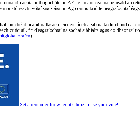
 monatóireachta ar thoghcháin an AE ag an am céanna ag úsáid an réite
monatóireacht vótaí sna stáisiúin Ag comhoibriú le heagraíochtaí éagsú
bal
, an chéad neamhrialtasach teicneolaíochta sibhialta domhanda ar 
h criticiúil, ** d'eagraíochtaí na sochaí sibhialta agus do dhaonraí tio
itglobal.org/en
).
Set a
reminder
for when it’s time to use your vote!