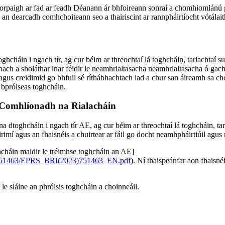
Eorpaigh ar fad ar feadh Déanann ár bhfoireann sonraí a chomhiomlánú g
d an dearcadh comhchoiteann seo a thairiscint ar rannpháirtíocht vótálai
cháin i ngach tír, ag cur béim ar threochtaí lá toghcháin, tarlachtaí su
nach a sholáthar inar féidir le neamhrialtasacha neamhrialtasacha ó ga
gus creidimid go bhfuil sé ríthábhachtach iad a chur san áireamh sa ch
n bpróiseas toghcháin.
 Comhlíonadh na Rialacháin
a dtoghcháin i ngach tír AE, ag cur béim ar threochtaí lá toghcháin, tar
airimí agus an fhaisnéis a chuirtear ar fáil go docht neamhpháirtiúil ag
lacháin maidir le tréimhse toghcháin an AE]
3/751463/EPRS_BRI(2023)751463_EN.pdf
). Ní thaispeánfar aon fhaisné
le sláine an phróisis toghcháin a choinneáil.