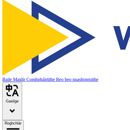
Baile
Maidir
Comhpháirtithe
Beo beo nuashonruithe
Gaeilge
Roghchlár