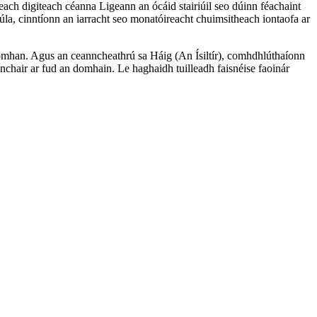
ach digiteach céanna Ligeann an ócáid stairiúil seo dúinn féachaint
la, cinntíonn an iarracht seo monatóireacht chuimsitheach iontaofa ar
domhan. Agus an ceanncheathrú sa Háig (An Ísiltír), comhdhlúthaíonn
nchair ar fud an domhain. Le haghaidh tuilleadh faisnéise faoinár