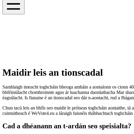
Maidir leis an tionscadal
Samhlaigh imeacht toghcháin bheoga amháin a aontaíonn os cionn 400 
bhféiniúlacht chomhroinnte agus ár luachanna daonlathacha Mar shaorá
éagsúlacht. Is fianaise é an tionscadal seo dár n-aontacht, rud a fhág
Chun tacú leis an bhfís seo maidir le próiseas toghcháin aontaithe, t
cuimsitheach é WeVote4.eu a láraigh faisnéis thábhachtach toghcháin 
Cad a dhéanann an t-ardán seo speisialta?