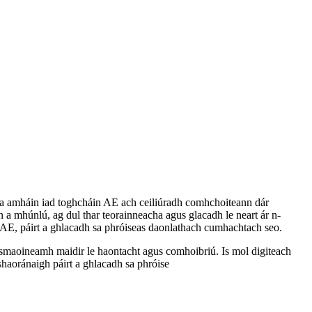
nta amháin iad toghcháin AE ach ceiliúradh comhchoiteann dár
a mhúnlú, ag dul thar teorainneacha agus glacadh le neart ár n-
an AE, páirt a ghlacadh sa phróiseas daonlathach cumhachtach seo.
 smaoineamh maidir le haontacht agus comhoibriú. Is mol digiteach
shaoránaigh páirt a ghlacadh sa phróise