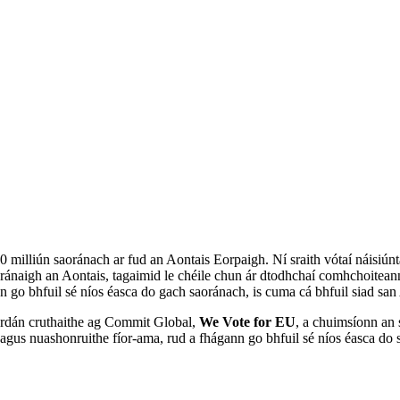
milliún saoránach ar fud an Aontais Eorpaigh. Ní sraith vótaí náisiú
naigh an Aontais, tagaimid le chéile chun ár dtodhchaí comhchoiteann 
ann go bhfuil sé níos éasca do gach saoránach, is cuma cá bhfuil siad s
á ardán cruthaithe ag Commit Global,
We Vote for EU
, a chuimsíonn an
agus nuashonruithe fíor-ama, rud a fhágann go bhfuil sé níos éasca do 