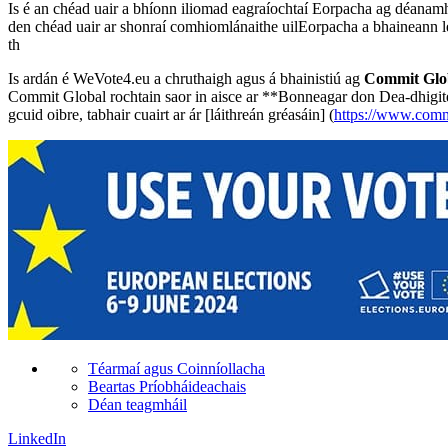
Is é an chéad uair a bhíonn iliomad eagraíochtaí Eorpacha ag déanamh
den chéad uair ar shonraí comhiomlánaithe uilEorpacha a bhaineann le 
th
Is ardán é WeVote4.eu a chruthaigh agus á bhainistiú ag
Commit Glo
Commit Global rochtain saor in aisce ar **Bonneagar don Dea-dhigiteac
gcuid oibre, tabhair cuairt ar ár [láithreán gréasáin] (
https://www.comm
Téarmaí agus Coinníollacha
Beartas Príobháideachais
Déan teagmháil
LinkedIn