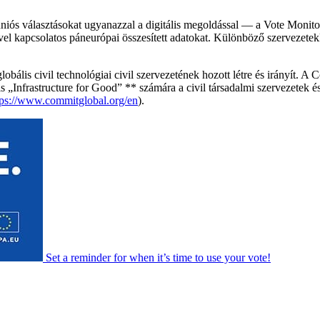
 uniós választásokat ugyanazzal a digitális megoldással — a Vote Monito
l kapcsolatos páneurópai összesített adatokat. Különböző szervezetekk
 globális civil technológiai civil szervezetének hozott létre és irányít
ális „Infrastructure for Good” ** számára a civil társadalmi szervezetek 
tps://www.commitglobal.org/en
).
Set a
reminder
for when it’s time to use your vote!