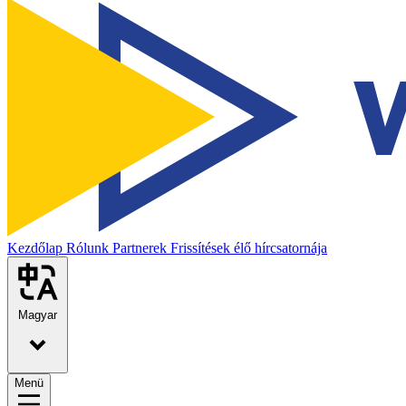
Kezdőlap
Rólunk
Partnerek
Frissítések élő hírcsatornája
Magyar
Menü