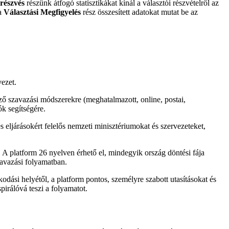
részvés
részünk átfogó statisztikákat kínál a választói részvételről az
 a
Választási Megfigyelés
rész összesített adatokat mutat be az
ezet.
ő szavazási módszerekre (meghatalmazott, online, postai,
k segítségére.
 eljárásokért felelős nemzeti minisztériumokat és szervezeteket,
 platform 26 nyelven érhető el, mindegyik ország döntési fája
zavazási folyamatban.
odási helyétől, a platform pontos, személyre szabott utasításokat és
irálóvá teszi a folyamatot.