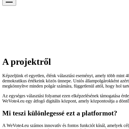
A projektről
Képzeljünk el egyetlen, élénk választási eseményt, amely több mint 
demokratikus értékeink közös ünnepe. Uniós állampolgárokként azért j
megkönnyítve minden polgár számára, függetlenül attól, hogy hol ta
Az egységes választási folyamat ezen elképzelésének támogatása érd
WeVote4.eu egy átfogó digitális központ, amely központosítja a döntő 
Mi teszi különlegessé ezt a platformot?
A WeVote4.eu számos innovatív és fontos funkciót kínál, amelyek cél