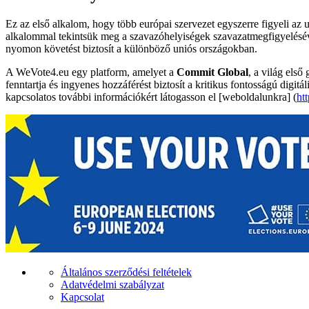
Ez az első alkalom, hogy több európai szervezet egyszerre figyeli az
alkalommal tekintsük meg a szavazóhelyiségek szavazatmegfigyeléséve
nyomon követést biztosít a különböző uniós országokban.
A WeVote4.eu egy platform, amelyet a
Commit Global
, a világ első
fenntartja és ingyenes hozzáférést biztosít a kritikus fontosságú digit
kapcsolatos további információkért látogasson el [weboldalunkra] (
ht
Általános szerződési feltételek
Adatvédelmi szabályzat
Kapcsolat