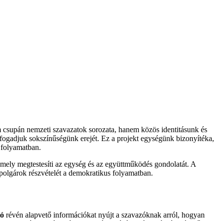
m csupán nemzeti szavazatok sorozata, hanem közös identitásunk és
lfogadjuk sokszínűségünk erejét. Ez a projekt egységünk bizonyítéka,
 folyamatban.
amely megtestesíti az egység és az együttműködés gondolatát. A
 polgárok részvételét a demokratikus folyamatban.
tó
révén alapvető információkat nyújt a szavazóknak arról, hogyan