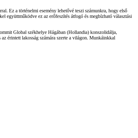
rral. Ez a történelmi esemény lehetővé teszi számunkra, hogy első
el együttműködve ez az erőfeszítés átfogó és megbízható választási
. A Commit Global székhelye Hágában (Hollandia) konszolidálja,
és az érintett lakosság számára szerte a világon. Munkáinkkal