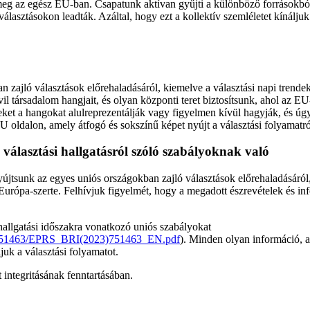
íti meg az egész EU-ban. Csapatunk aktívan gyűjti a különböző forrásokb
lasztásokon leadták. Azáltal, hogy ezt a kollektív szemléletet kínáljuk 
 zajló választások előrehaladásáról, kiemelve a választási napi trendeke
vil társadalom hangjait, és olyan központi teret biztosítsunk, ahol az 
eket a hangokat alulreprezentálják vagy figyelmen kívül hagyják, és ú
 oldalon, amely átfogó és sokszínű képet nyújt a választási folyamatró
a választási hallgatásról szóló szabályoknak való
yújtsunk az egyes uniós országokban zajló választások előrehaladásáról,
t Európa-szerte. Felhívjuk figyelmét, hogy a megadott észrevételek és 
i hallgatási időszakra vonatkozó uniós szabályokat
3/751463/EPRS_BRI(2023)751463_EN.pdf
). Minden olyan információ, a
uk a választási folyamatot.
integritásának fenntartásában.