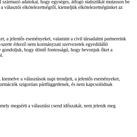
ól származó adatokat, hogy egységes, átfogó statisztikát mutasson be
a választói elkötelezettségről, kiemeljük elkötelezettségünket az
t, a jelentős eseményeket, valamint a civil társadalmi partnereink
EU-szerte érkező nem kormányzati szervezetek egyedülálló
gy gondoljuk, hogy döntő fontosságú, hogy bevonjuk őket a
l.
 kiemelve a választások napi trendjeit, a jelentős eseményeket,
információk szigorúan pártfüggetlenek, és nem kapcsolódnak
mely megsérti a választási csend időszakát, nem jelenik meg