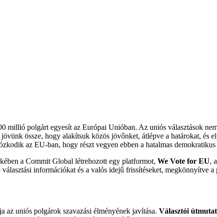
400 millió polgárt egyesít az Európai Unióban. Az uniós választások ne
övünk össze, hogy alakítsuk közös jövőnket, átlépve a határokat, és e
rtózkodik az EU-ban, hogy részt vegyen ebben a hatalmas demokratikus
ekében a Commit Global létrehozott egy platformot,
We Vote for EU
, 
választási információkat és a valós idejű frissítéseket, megkönnyítve a
ja az uniós polgárok szavazási élményének javítása.
Választói útmuta