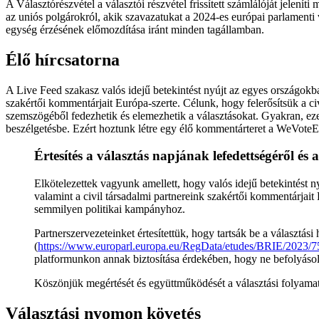
A Választórészvétel a választói részvétel frissített számlálóját jelen
az uniós polgárokról, akik szavazatukat a 2024-es európai parlamenti vá
egység érzésének előmozdítása iránt minden tagállamban.
Élő hírcsatorna
A Live Feed szakasz valós idejű betekintést nyújt az egyes országokban
szakértői kommentárjait Európa-szerte. Célunk, hogy felerősítsük a ci
szemszögéből fedezhetik és elemezhetik a választásokat. Gyakran, ez
beszélgetésbe. Ezért hoztunk létre egy élő kommentárteret a WeVoteEU
Értesítés a választás napjának lefedettségéről és 
Elkötelezettek vagyunk amellett, hogy valós idejű betekintést n
valamint a civil társadalmi partnereink szakértői kommentárjai
semmilyen politikai kampányhoz.
Partnerszervezeteinket értesítettük, hogy tartsák be a választás
(
https://www.europarl.europa.eu/RegData/etudes/BRIE/202
platformunkon annak biztosítása érdekében, hogy ne befolyásolj
Köszönjük megértését és együttműködését a választási folyamat 
Választási nyomon követés