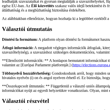
leadhatják szavazataikat és gyorsan megtalálják a szavazóhelyeket, fü
egész EU-ban. Az
Élő közvetítés
szakasz valós idejű betekintést és fr
átláthatóság és a megbízhatóság biztosítása érdekében.
Az alábbiakban ellenőrizze, hogyan hozhatja ki a legtöbbet ezekből a
Választói útmutatás
Döntési fa formátum:
A platform olyan döntési fa formátumot haszná
Átfogó információ:
A megadott végleges információk átfogóak, kiterj
szavazóhelyiség), a szavazáshoz szükséges dokumentációra, valamint 
**Ellenőrzött információk: ** A honlapon bemutatott információkat töb
valamint az [Európai Parlament platformját.] (
https://elections.europa.
Többnyelvű hozzáférhetőség:
Gondoskodunk arról, hogy minden unió
hivatalos nyelvén (i) on és angol nyelven érhető el. Ez biztosítja, h
**Összekapcsolt útmutatás: ** Függetlenül a választó uniós állampolgár
információkat nyújt az egyedi helyzetükre vonatkozóan. Olyan, mint e
Választói részvétel