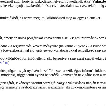
ggetlenül attól, hogy tartózkodásuk helyétől függetlenül. A (z)
Választó
issítéseket nyújt a szakértőktől és a civil társadalmi szervezetektől, míg
 funkciókból, és nézze meg, mi különbözteti meg az egyes elemeket.
l, amely az uniós polgárokat közvetlenül a szükséges információkhoz v
ednek a regisztrációs követelményekre (ha vannak ilyenek), a különböz
a fogyatékossággal élő vagy egyéb korlátozásokkal rendelkező szavazó
b különböző forrásból ellenőrzik, beleértve a szavazási szabályokért és
eu/en/
)
s polgár a saját nyelvén hozzáférhessen a szükséges információkhoz. A
ogy mindenki, függetlenül nyelvi hátterétől, könnyedén navigálhasson a s
ságától, lakóhelye szerinti országtól vagy a választások napján tartózk
gy személyre szabott szavazási asszisztens, aki zökkenőmentessé és insp