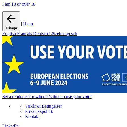
I am 18 or over 18
|
Hjem
Tilbage
English
Français
Deutsch
Lëtzebuergesch
Set a
reminder
for when it’s time to use your vote!
Vilkår & Betingelser
Privatlivspolitik
Kontakt
LinkedIn