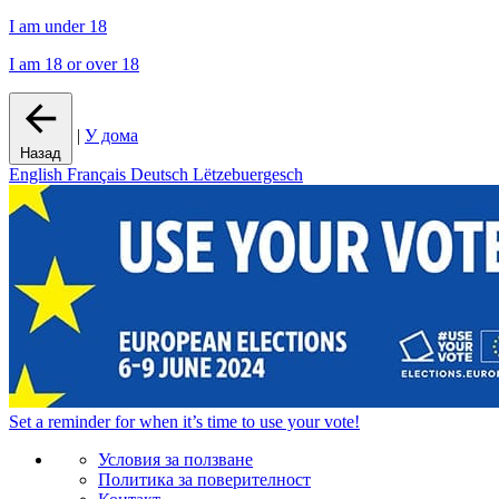
I am under 18
I am 18 or over 18
|
У дома
Назад
English
Français
Deutsch
Lëtzebuergesch
Set a
reminder
for when it’s time to use your vote!
Условия за ползване
Политика за поверителност