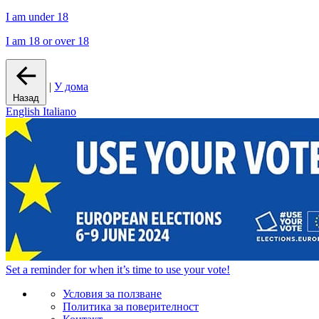
I am under 18
I am 18 or over 18
|
У дома
Назад
English
Italiano
Set a
reminder
for when it’s time to use your vote!
Условия за ползване
Политика за поверителност