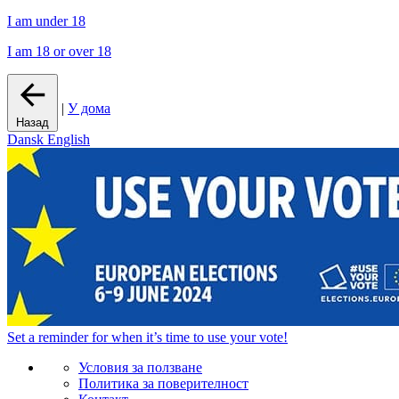
I am under 18
I am 18 or over 18
|
У дома
Назад
Dansk
English
Set a
reminder
for when it’s time to use your vote!
Условия за ползване
Политика за поверителност