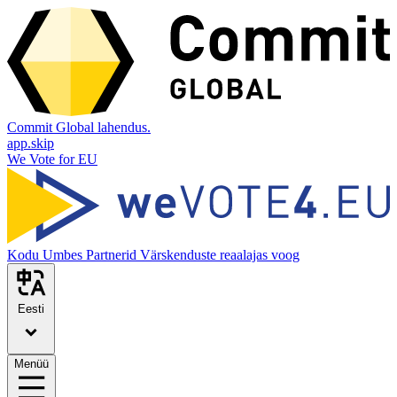
Commit Global lahendus.
app.skip
We Vote for EU
Kodu
Umbes
Partnerid
Värskenduste reaalajas voog
Eesti
Menüü