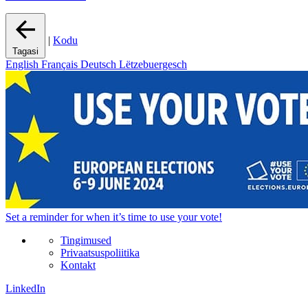
|
Kodu
Tagasi
English
Français
Deutsch
Lëtzebuergesch
Set a
reminder
for when it’s time to use your vote!
Tingimused
Privaatsuspoliitika
Kontakt
LinkedIn