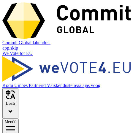
Commit Global lahendus.
app.skip
We Vote for EU
Kodu
Umbes
Partnerid
Värskenduste reaalajas voog
Eesti
Menüü